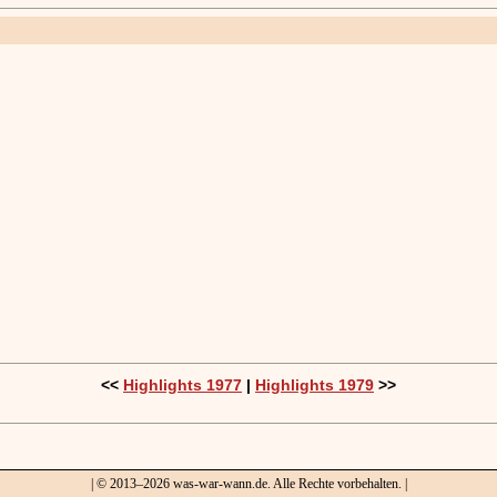
<<
Highlights 1977
|
Highlights 1979
>>
| © 2013–2026 was-war-wann.de. Alle Rechte vorbehalten. |