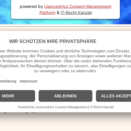
powered by
Usercentrics Consent Management
Platform
&
IT-Recht Kanzlei
78?
gewalt aus der Haftanstalt befreit.
rieden
 ein Mädchen zur Welt
edensverhandlungen auf.
 Pole
Papst Johannes Paul II
wurde Papst.
Afghanistan.
er 2 DM.
pest an der bretonischen Küste.
 trat wegen Fahndungspannen zurück.
at wegen NS-Vergangenheit zurück.