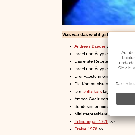
Was war das wichtigste im Jahr 19
Andreas Baader
wird mit Waffen
Israel und Ägypten schließen F
Das erste Retortenbaby kommt
Israel und Ägypten nehmen Fri
Drei Päpste in einem Jahr. Der
Die Kommunisten putschten in 
Der
Dollarkurs
lag erstmals unt
Amoco Cadiz verursacht eine Öl
Bundesinnenminister Maihofer
Ministerpräsident Filbinger tr
Erfindungen 1978
>>
Preise 1978
>>