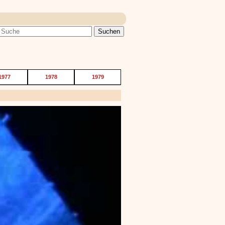
1977
1978
1979