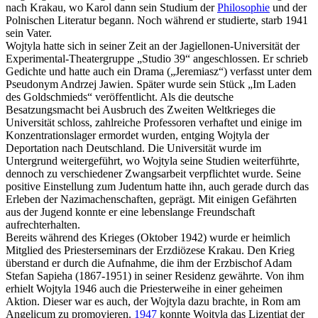
nach Krakau, wo Karol dann sein Studium der
Philosophie
und der
Polnischen Literatur begann. Noch während er studierte, starb 1941
sein Vater.
Wojtyla hatte sich in seiner Zeit an der Jagiellonen-Universität der
Experimental-Theatergruppe „Studio 39“ angeschlossen. Er schrieb
Gedichte und hatte auch ein Drama („Jeremiasz“) verfasst unter dem
Pseudonym Andrzej Jawien. Später wurde sein Stück „Im Laden
des Goldschmieds“ veröffentlicht. Als die deutsche
Besatzungsmacht bei Ausbruch des Zweiten Weltkrieges die
Universität schloss, zahlreiche Professoren verhaftet und einige im
Konzentrationslager ermordet wurden, entging Wojtyla der
Deportation nach Deutschland. Die Universität wurde im
Untergrund weitergeführt, wo Wojtyla seine Studien weiterführte,
dennoch zu verschiedener Zwangsarbeit verpflichtet wurde. Seine
positive Einstellung zum Judentum hatte ihn, auch gerade durch das
Erleben der Nazimachenschaften, geprägt. Mit einigen Gefährten
aus der Jugend konnte er eine lebenslange Freundschaft
aufrechterhalten.
Bereits während des Krieges (Oktober 1942) wurde er heimlich
Mitglied des Priesterseminars der Erzdiözese Krakau. Den Krieg
überstand er durch die Aufnahme, die ihm der Erzbischof Adam
Stefan Sapieha (1867-1951) in seiner Residenz gewährte. Von ihm
erhielt Wojtyla 1946 auch die Priesterweihe in einer geheimen
Aktion. Dieser war es auch, der Wojtyla dazu brachte, in Rom am
Angelicum zu promovieren.
1947
konnte Wojtyla das Lizentiat der