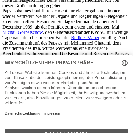
Menschheitsgeschichte keine Versammlung friedlicher Art von
dieser Größenordnung gegeben.
Papst Johannes Paul II. reiste nicht nur viel, er gab auch immer
wieder Vertretern weltlicher Organe und Regierungen Gelegenheit
zu einem Treffen. Besondere Schlagzeilen machte dabei der 1.
Dezember 1989, als der Pontifex zum ersten und einzigen Mal
Michail Gorbatschow
, den Generalsekretär der KPdSU nur wenige
Tage nach dem historischen Fall der
Berliner Mauer
empfing. Auch
die Zusammenkunft des Papstes mit Mohammed Chatami, dem
Präsidenten des Iran, wurde weltweit als eine historische
Begebenheit wahrgenommen. Die Besuche und Reisen des Papstes
hatten immer eine Art Zeichensetzung, auch weltlicher Versöhnung
zum Inhalt.
In den 1990er Jahren suchten immer wieder gesundheitliche
Beschwerden den Pontifex heim. Er, der seine Amtszeit in bester
körperlicher Verfassung angetreten hatte, auch weiterhin sportlich
aktiv war, musste sich nun mit diversen Beschwerden
auseinandersetzen. Am vordergründigsten war wohl dabei seine
Parkinson-Krankheit. An einen Rücktritt dachte er nicht, obwohl
ihm der von verschiedenen Seiten anempfohlen worden war.
Johannes Paul II. verharrte auf dem Heiligen Stuhl.
Am 2. April 2005 starb der Heilige Vater nach lange erduldetem
Leiden.
Die einsetzende Pilgerbewegung gen Rom wurde zum Ausdruck
der Verehrung, die die Welt dem Papst entgegengebracht hatte.