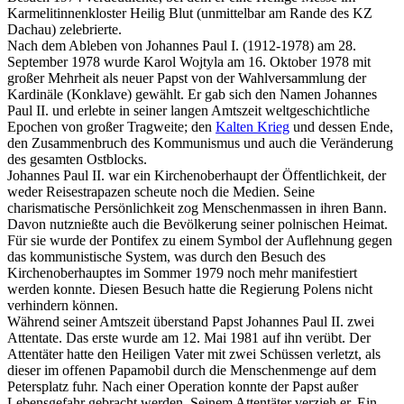
Karmelitinnenkloster Heilig Blut (unmittelbar am Rande des KZ
Dachau) zelebrierte.
Nach dem Ableben von Johannes Paul I. (1912-1978) am 28.
September 1978 wurde Karol Wojtyla am 16. Oktober 1978 mit
großer Mehrheit als neuer Papst von der Wahlversammlung der
Kardinäle (Konklave) gewählt. Er gab sich den Namen Johannes
Paul II. und erlebte in seiner langen Amtszeit weltgeschichtliche
Epochen von großer Tragweite; den
Kalten Krieg
und dessen Ende,
den Zusammenbruch des Kommunismus und auch die Veränderung
des gesamten Ostblocks.
Johannes Paul II. war ein Kirchenoberhaupt der Öffentlichkeit, der
weder Reisestrapazen scheute noch die Medien. Seine
charismatische Persönlichkeit zog Menschenmassen in ihren Bann.
Davon nutznießte auch die Bevölkerung seiner polnischen Heimat.
Für sie wurde der Pontifex zu einem Symbol der Auflehnung gegen
das kommunistische System, was durch den Besuch des
Kirchenoberhauptes im Sommer 1979 noch mehr manifestiert
werden konnte. Diesen Besuch hatte die Regierung Polens nicht
verhindern können.
Während seiner Amtszeit überstand Papst Johannes Paul II. zwei
Attentate. Das erste wurde am 12. Mai 1981 auf ihn verübt. Der
Attentäter hatte den Heiligen Vater mit zwei Schüssen verletzt, als
dieser im offenen Papamobil durch die Menschenmenge auf dem
Petersplatz fuhr. Nach einer Operation konnte der Papst außer
Lebensgefahr gebracht werden. Seinem Attentäter verzieh er. Ein