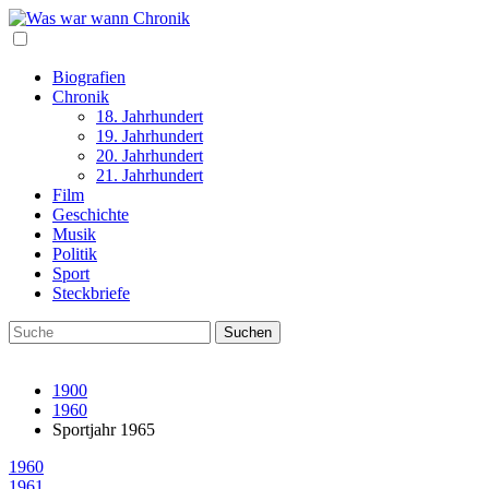
Biografien
Chronik
18. Jahrhundert
19. Jahrhundert
20. Jahrhundert
21. Jahrhundert
Film
Geschichte
Musik
Politik
Sport
Steckbriefe
1900
1960
Sportjahr 1965
1960
1961