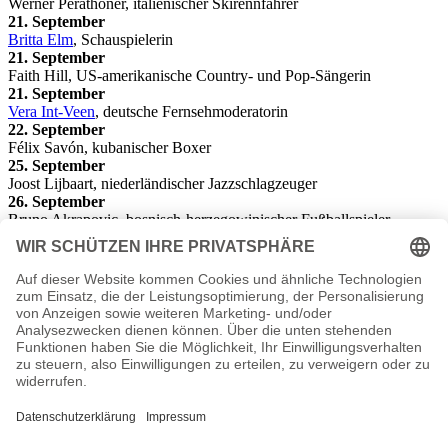
Werner Perathoner, italienischer Skirennfahrer
21. September
Britta Elm
, Schauspielerin
21. September
Faith Hill, US-amerikanische Country- und Pop-Sängerin
21. September
Vera Int-Veen
, deutsche Fernsehmoderatorin
22. September
Félix Savón, kubanischer Boxer
25. September
Joost Lijbaart, niederländischer Jazzschlagzeuger
26. September
Bruno Akrapovic, bosnisch-herzegowinischer Fußballspieler
26. September
Shannon Hoon, US-amerikanischer Rockmusiker († 1995)
26. September
Steffen Schorn, deutscher Jazzmusiker
27. September
Stephan Freigang, deutscher Leichtathlet
28. September
Mira Sorvino, US-amerikanische Schauspielerin
Die besondere Geschenkidee zum Geburtstag
Das ideale Geschenk. Eine Zeitung vom September 1967. Was war
los in Politik, Sport oder Kultur? Als Geburtstagsgeschenk eine