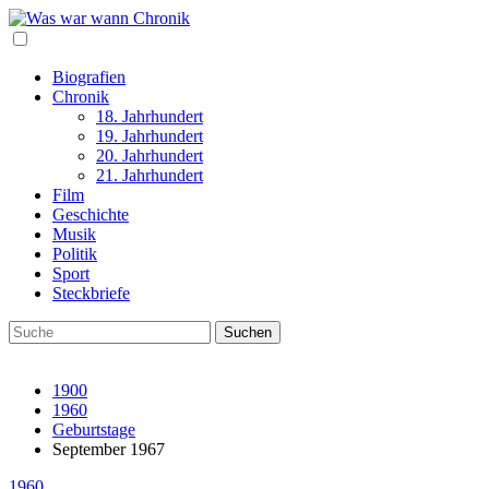
Biografien
Chronik
18. Jahrhundert
19. Jahrhundert
20. Jahrhundert
21. Jahrhundert
Film
Geschichte
Musik
Politik
Sport
Steckbriefe
1900
1960
Geburtstage
September 1967
1960