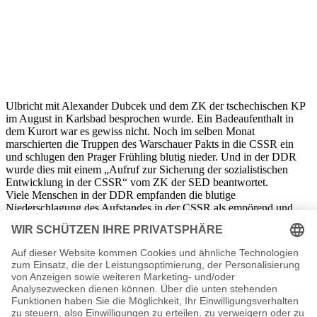
Ulbricht mit Alexander Dubcek und dem ZK der tschechischen KP
im August in Karlsbad besprochen wurde. Ein Badeaufenthalt in
dem Kurort war es gewiss nicht. Noch im selben Monat
marschierten die Truppen des Warschauer Pakts in die CSSR ein
und schlugen den Prager Frühling blutig nieder. Und in der DDR
wurde dies mit einem „Aufruf zur Sicherung der sozialistischen
Entwicklung in der CSSR“ vom ZK der SED beantwortet.
Viele Menschen in der DDR empfanden die blutige
Niederschlagung des Aufstandes in der CSSR als empörend und
machten ihrem Protest öffentlich Luft, was sie unweigerlich ins
offene Messer der Staatssicherheit laufen ließ. Andere lernten, sich
anzupassen.
Was blieb, waren unter anderem Lieder wie das von Wolf Biermann
„Du lass dich nicht verhärten in dieser härten Zeit“, das nach und
nach den Status einer heimlichen Hymne in der DDR erhielt, der
anderen DDR, die sich nach Freiheit und Buntheit sehnte.
Im Oktober brachten die Olympischen Spiele
in Mexiko
dann noch