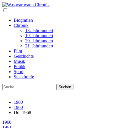
Biografien
Chronik
18. Jahrhundert
19. Jahrhundert
20. Jahrhundert
21. Jahrhundert
Film
Geschichte
Musik
Politik
Sport
Steckbriefe
1900
1960
Ddr 1968
1960
1961