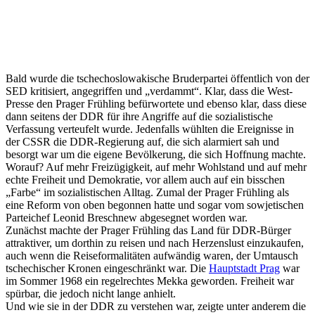
Bald wurde die tschechoslowakische Bruderpartei öffentlich von der
SED kritisiert, angegriffen und „verdammt“. Klar, dass die West-
Presse den Prager Frühling befürwortete und ebenso klar, dass diese
dann seitens der DDR für ihre Angriffe auf die sozialistische
Verfassung verteufelt wurde. Jedenfalls wühlten die Ereignisse in
der CSSR die DDR-Regierung auf, die sich alarmiert sah und
besorgt war um die eigene Bevölkerung, die sich Hoffnung machte.
Worauf? Auf mehr Freizügigkeit, auf mehr Wohlstand und auf mehr
echte Freiheit und Demokratie, vor allem auch auf ein bisschen
„Farbe“ im sozialistischen Alltag. Zumal der Prager Frühling als
eine Reform von oben begonnen hatte und sogar vom sowjetischen
Parteichef Leonid Breschnew abgesegnet worden war.
Zunächst machte der Prager Frühling das Land für DDR-Bürger
attraktiver, um dorthin zu reisen und nach Herzenslust einzukaufen,
auch wenn die Reiseformalitäten aufwändig waren, der Umtausch
tschechischer Kronen eingeschränkt war. Die
Hauptstadt Prag
war
im Sommer 1968 ein regelrechtes Mekka geworden. Freiheit war
spürbar, die jedoch nicht lange anhielt.
Und wie sie in der DDR zu verstehen war, zeigte unter anderem die