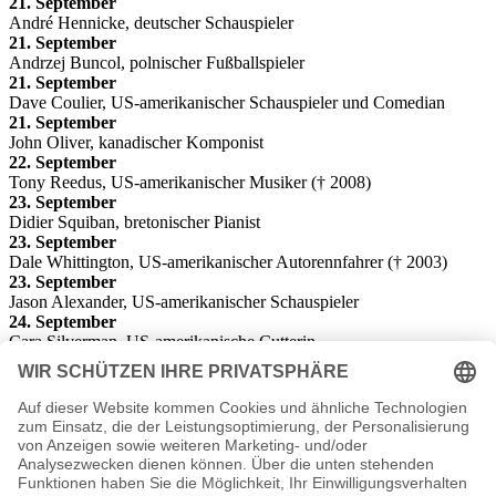
21. September
André Hennicke, deutscher Schauspieler
21. September
Andrzej Buncol, polnischer Fußballspieler
21. September
Dave Coulier, US-amerikanischer Schauspieler und Comedian
21. September
John Oliver, kanadischer Komponist
22. September
Tony Reedus, US-amerikanischer Musiker († 2008)
23. September
Didier Squiban, bretonischer Pianist
23. September
Dale Whittington, US-amerikanischer Autorennfahrer († 2003)
23. September
Jason Alexander, US-amerikanischer Schauspieler
24. September
Cara Silverman, US-amerikanische Cutterin
28. September
Peter Pacult, österreichischer Fußballspieler und -trainer
29. September
Carlos Cardús, spanischer Motorradrennfahrer
29. September
Jon Fosse
, Schriftsteller
29. September