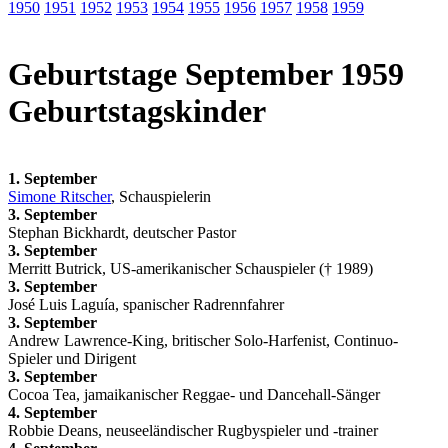
1950
1951
1952
1953
1954
1955
1956
1957
1958
1959
Geburtstage September 1959
Geburtstagskinder
1. September
Simone Ritscher
, Schauspielerin
3. September
Stephan Bickhardt, deutscher Pastor
3. September
Merritt Butrick, US-amerikanischer Schauspieler († 1989)
3. September
José Luis Laguía, spanischer Radrennfahrer
3. September
Andrew Lawrence-King, britischer Solo-Harfenist, Continuo-
Spieler und Dirigent
3. September
Cocoa Tea, jamaikanischer Reggae- und Dancehall-Sänger
4. September
Robbie Deans, neuseeländischer Rugbyspieler und -trainer