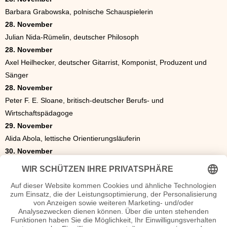
Barbara Grabowska, polnische Schauspielerin
28. November
Julian Nida-Rümelin, deutscher Philosoph
28. November
Axel Heilhecker, deutscher Gitarrist, Komponist, Produzent und
Sänger
28. November
Peter F. E. Sloane, britisch-deutscher Berufs- und
Wirtschaftspädagoge
29. November
Alida Abola, lettische Orientierungsläuferin
30. November
Lawrence Summers, US-amerikanischer Professor für
Wirtschaftswissenschaften
Die besondere Geschenkidee zum Geburtstag
Das ideale Geschenk. Eine Zeitung von 1954. Was war los in
Politik, Sport oder Kultur? Als Geschenk eine original historische