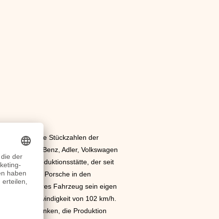
n
herstellen. Die Stückzahlen der
 Opel, Daimler-Benz, Adler, Volkswagen
agen die Produktionsstätte, der seit
en Ferdinand Porsche in den
einen bezahlbares Fahrzeug sein eigen
 Höchstgeschwindigkeit von 102 km/h.
 daran zu denken, die Produktion