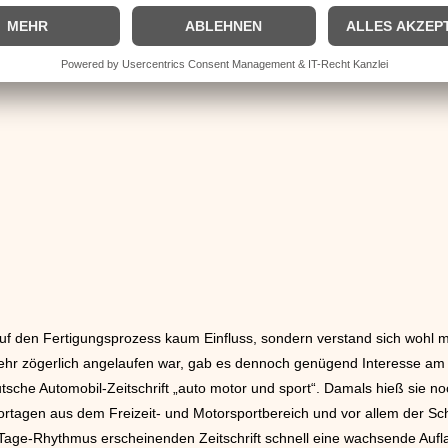
. Und auch von den seit Kriegsende hergestellten Autos wurde erst einm
erk war durch alliierte Bombardements zu großen Teilen zerstört und
 auf den Fertigungsprozess kaum Einfluss, sondern verstand sich wohl 
ehr zögerlich angelaufen war, gab es dennoch genügend Interesse am 
sche Automobil-Zeitschrift „auto motor und sport“. Damals hieß sie no
ortagen aus dem Freizeit- und Motorsportbereich und vor allem der S
age-Rhythmus erscheinenden Zeitschrift schnell eine wachsende Auf