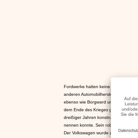
Fordwerke hatten keine Kriegsschäd
anderen Automobilhersteller in Deutsc
ebenso wie Borgward und die Bayerisc
dem Ende des Krieges gebaut worden
dreißiger Jahren konstruiert hatte un
nennen konnte. Sein robuster 985-qcm
Der Volkswagen wurde zwar zum meist