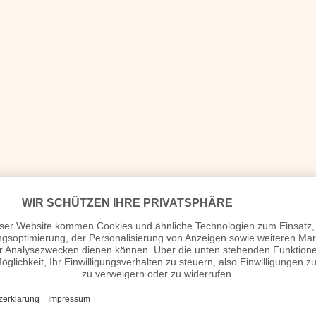
en abbekommen. Sie konnten im Monat schon etwa 500
Lastkraftwage
hland blieben vorerst noch auf einem sehr geringen Level. Das betraf
hen Motorenwerke. In Wolfsburg verließ im April 1946 der 1.000 Volksw
 war. Er war der legendäre Kraft-durch-Freude-Wagen (KdF-Wagen), d
d der von Hitler in Auftrag gegeben worden war, damit jeder Deutsche 
-Boxermotor brachte eine Leistung von 23,5 PS und er erreichte eine
gebauten deutschen Personenkraftwagen, aber zunächst war gar nicht