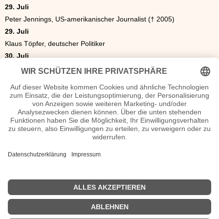
29. Juli
Peter Jennings, US-amerikanischer Journalist († 2005)
29. Juli
Klaus Töpfer, deutscher Politiker
30. Juli
Dia Succari, französischer Komponist und Musikpädagoge
syrischer Herkunft († 2000)
Die Geschenkidee
Das ideale Geschenk. Eine Zeitung von 1938. Was war los in
Politik, Sport oder Kultur? Als Geschenk eine original historische
Tageszeitung oder Illustrierte z.B. als Geburtstagszeitung zum
Geburtstag oder Hochzeitszeitung zur goldenen Hochzeit.
Zeitschriften von 1938.
Originalzeitung Juli 1938
<< Geburtstage Juni 1938
|
Geburtstage August 1938 >>