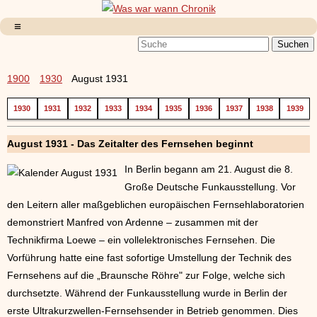
1900
1930
August 1931
1930
1931
1932
1933
1934
1935
1936
1937
1938
1939
August 1931 - Das Zeitalter des Fernsehen beginnt
In Berlin begann am 21. August die 8.
Große Deutsche Funkausstellung. Vor
den Leitern aller maßgeblichen europäischen Fernsehlaboratorien
demonstriert Manfred von Ardenne – zusammen mit der
Technikfirma Loewe – ein vollelektronisches Fernsehen. Die
Vorführung hatte eine fast sofortige Umstellung der Technik des
Fernsehens auf die „Braunsche Röhre" zur Folge, welche sich
durchsetzte. Während der Funkausstellung wurde in Berlin der
erste Ultrakurzwellen-Fernsehsender in Betrieb genommen. Dies