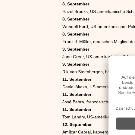
8. September
Hazel Brooks, US-amerikanische Scha
8. September
Wendell Ford, US-amerikanischer Poli
8. September
Franz J. Müller, deutsches Mitglied 
9. September
Jane Greer, US-amerikanische Schaus
9. September
Rik Van Steenbergen, belgischer Rad
11. September
Daniel Akaka, US-amerikanischer Polit
11. September
José Behra, französischer Automobilr
11. September
Tom Landry, US-amerikanischer Americ
12. September
Amílcar Cabral, kapverdischer Politi