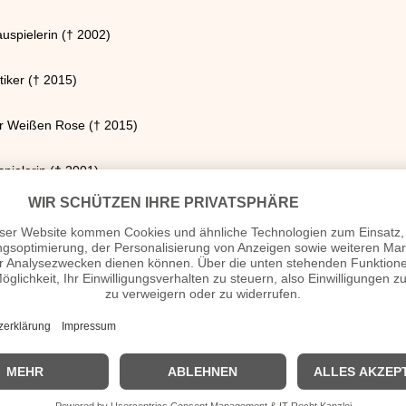
uspielerin († 2002)
tiker († 2015)
der Weißen Rose († 2015)
pielerin († 2001)
rennfahrer († 2003)
iker
ennfahrer († 1997)
an-Football-Trainer und -Spieler († 2000)
ker und Unabhängigkeitskämpfer († 1973)