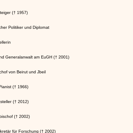
teiger († 1957)
her Politiker und Diplomat
ellerin
t und Generalanwalt am EuGH († 2001)
hof von Beirut und Jbeil
ianist († 1966)
steller († 2012)
bischof († 2002)
ekretär für Forschung († 2002)