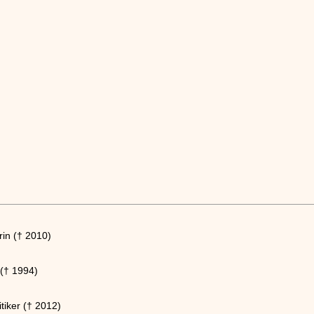
rin († 2010)
 († 1994)
tiker († 2012)