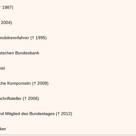
† 1987)
† 2004)
obilrennfahrer († 1995)
eutschen Bundesbank
ist
che Komponistin († 2008)
hriftsteller († 2006)
 und Mitglied des Bundestages († 2012)
iker