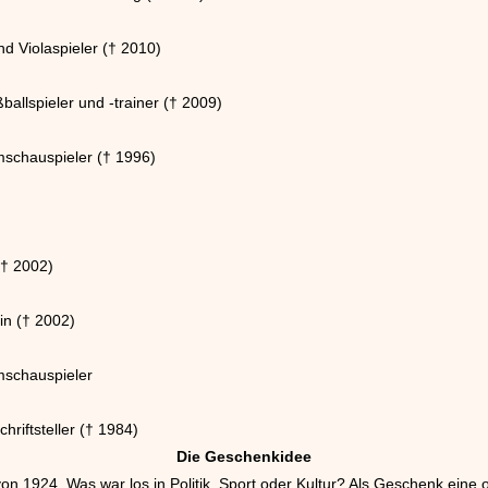
nd Violaspieler († 2010)
ballspieler und -trainer († 2009)
lmschauspieler († 1996)
(† 2002)
rin († 2002)
mschauspieler
riftsteller († 1984)
Die Geschenkidee
n 1924. Was war los in Politik, Sport oder Kultur? Als Geschenk eine o