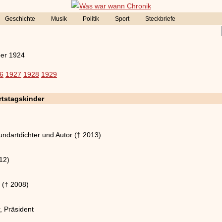
Geschichte
Musik
Politik
Sport
Steckbriefe
er 1924
6
1927
1928
1929
tstagskinder
Mundartdichter und Autor († 2013)
12)
r († 2008)
r, Präsident