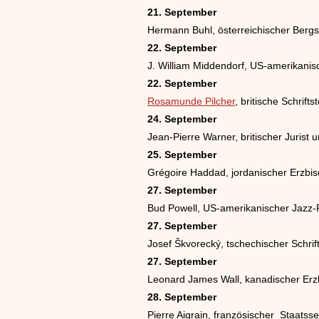
21. September
Hermann Buhl, österreichischer Bergs
22. September
J. William Middendorf, US-amerikanisc
22. September
Rosamunde Pilcher
, britische Schriftst
24. September
Jean-Pierre Warner, britischer Juris
25. September
Grégoire Haddad, jordanischer Erzbisc
27. September
Bud Powell, US-amerikanischer Jazz-P
27. September
Josef Škvorecký, tschechischer Schrift
27. September
Leonard James Wall, kanadischer Erz
28. September
Pierre Aigrain, französischer Staatss