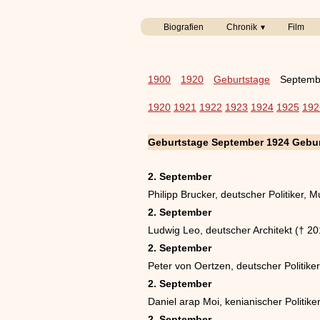
Biografien
Chronik
Film
1900
1920
Geburtstage
Septemb
1920
1921
1922
1923
1924
1925
192
Geburtstage September 1924 Gebur
2. September
Philipp Brucker, deutscher Politiker, 
2. September
Ludwig Leo, deutscher Architekt († 20
2. September
Peter von Oertzen, deutscher Politike
2. September
Daniel arap Moi, kenianischer Politike
2. September