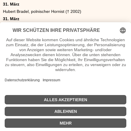
31. März
Hubert Bradel, polnischer Hornist († 2002)
31. März
Yvette Z’Graggen, Schweizer Schriftstellerin und Übersetzerin (†
2012)
| © 2013–2026 was-war-wann.de. Alle Rechte vorbehalten. |