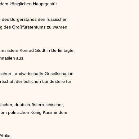
 dem königlichen Hauptgestüt.
de des Bürgerstands den russischen
ung des Großfürstentums zu wahren
inisters Konrad Studt in Berlin tagte,
ymnasien aus.
chen Landwirtschafts-Gesellschaft in
schaft der östlichen Landesteile für
scher, deutsch-österreichischer,
n dem polnischen König Kasimir dem
frika.