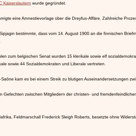
C Kaiserslautern
wurde gegründet.
hmigte eine Amnestievorlage über die Dreyfus-Affäre. Zahlreiche Proze
 Sipjagin bestimmte, dass vom 14. August 1900 an die finnischen Brie
.
len zum belgischen Senat wurden 15 klerikale sowie elf sozialdemokra
kale sowie 44 Sozialdemokraten und Liberale vertreten.
r-Saône kam es bei einem Streik zu blutigen Auseinandersetzungen zwis
 Gefechten zwischen Mitgliedern der christen- und fremdenfeindliche
afrika, Feldmarschall Frederick Sleigh Roberts, besetzte ohne Widerst