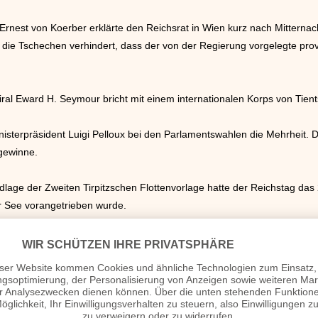
 Ernest von Koerber erklärte den Reichsrat in Wien kurz nach Mittern
n die Tschechen verhindert, dass der von der Regierung vorgelegte pro
ral Eward H. Seymour bricht mit einem internationalen Korps von Tient
inisterpräsident Luigi Pelloux bei den Parlamentswahlen die Mehrheit. D
gewinne.
lage der Zweiten Tirpitzschen Flottenvorlage hatte der Reichstag das 
r See vorangetrieben wurde.
ekretär Alfred Tirpitz wurde nach der Bewilligung der von ihm initiier
liche Adelstitel verliehen.
rg verstorben war, übernahm sein Sohn August die Herrschaft.