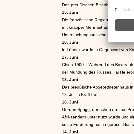
Den preußischen Eisenbahnarbeitern 
15. Juni
Die französische Regierung Pierre W
mit knapper Mehrheit an einer Abstimm
Untersuchungsausschuss einzusetzen
16. Juni
In Lübeck wurde in Gegenwart von Kai
17. Juni
China 1900 – Während des Boxeraufst
der Mündung des Flusses Hai He erob
18. Juni
Das preußische Abgeordnetenhaus in
18. Juli in Kraft trat.
18. Juni
Gordon Sprigg, der schon dreimal Pre
Afrikaandern unterstützt wurde und e
seine Forderung nach rigoroser Best
14. Juni