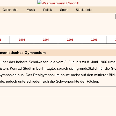
Geschichte
Musik
Politik
Sport
Steckbriefe
2
1903
1904
1905
1906
umanistisches Gymnasium
 über das höhere Schulwesen, die vom 5. Juni bis zu 8. Juni 1900 unt
isters Konrad Studt in Berlin tagte, sprach sich grundsätzlich für die Gl
mnasien aus. Das Realgymnasium baute meist auf den mittlerer Bildu
de, jedoch unterschieden sich die Schwerpunkte der Fächer.