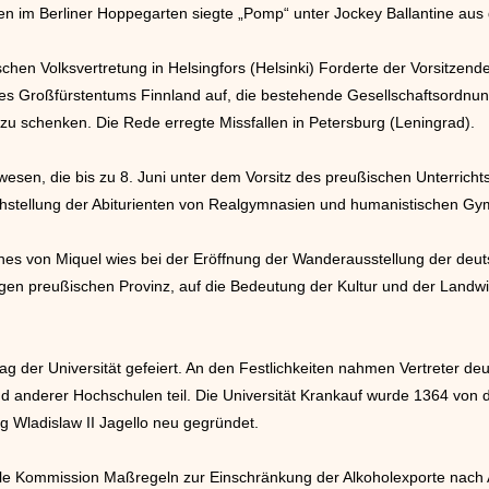
en im Berliner Hoppegarten siegte „Pomp“ unter Jockey Ballantine aus
chen Volksvertretung in Helsingfors (Helsinki) Forderte der Vorsitzen
 des Großfürstentums Finnland auf, die bestehende Gesellschaftsordn
zu schenken. Die Rede erregte Missfallen in Petersburg (Leningrad).
sen, die bis zu 8. Juni unter dem Vorsitz des preußischen Unterrichtsm
eichstellung der Abiturienten von Realgymnasien und humanistischen G
es von Miquel wies bei der Eröffnung der Wanderausstellung der deuts
en preußischen Provinz, auf die Bedeutung der Kultur und der Landwirt
 der Universität gefeiert. An den Festlichkeiten nahmen Vertreter deut
 und anderer Hochschulen teil. Die Universität Krankauf wurde 1364 vo
 Wladislaw II Jagello neu gegründet.
nale Kommission Maßregeln zur Einschränkung der Alkoholexporte nach A