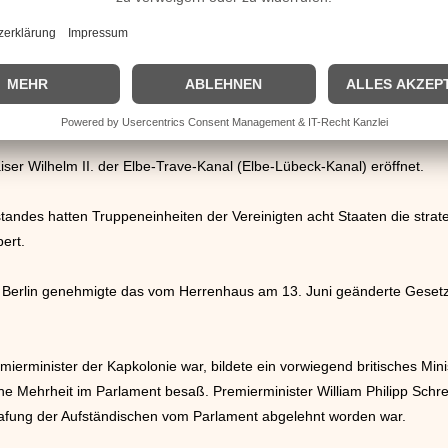
wurde untersagt, dem sozialdemokratischen Verband der Eisenbahner 
aldeck-Rousseau kam zum Abschluss einer Debatte über die Arbeiterun
ungsniederlage vorbei. Die in der Regierung ebenfalls vertretenen Soz
.
ser Wilhelm II. der Elbe-Trave-Kanal (Elbe-Lübeck-Kanal) eröffnet.
andes hatten Truppeneinheiten der Vereinigten acht Staaten die stra
ert.
 Berlin genehmigte das vom Herrenhaus am 13. Juni geänderte Geset
mierminister der Kapkolonie war, bildete ein vorwiegend britisches Mi
ine Mehrheit im Parlament besaß. Premierminister William Philipp Sch
rafung der Aufständischen vom Parlament abgelehnt worden war.