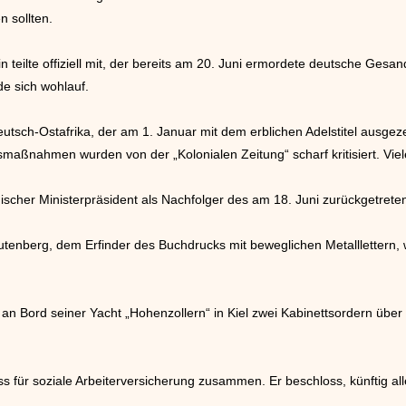
n sollten.
n teilte offiziell mit, der bereits am 20. Juni ermordete deutsche Gesa
de sich wohlauf.
tsch-Ostafrika, der am 1. Januar mit dem erblichen Adelstitel ausge
gsmaßnahmen wurden von der „Kolonialen Zeitung“ scharf kritisiert. Viel
scher Ministerpräsident als Nachfolger des am 18. Juni zurückgetreten
enberg, dem Erfinder des Buchdrucks mit beweglichen Metalllettern, 
ß an Bord seiner Yacht „Hohenzollern“ in Kiel zwei Kabinettsordern über
ess für soziale Arbeiterversicherung zusammen. Er beschloss, künftig all