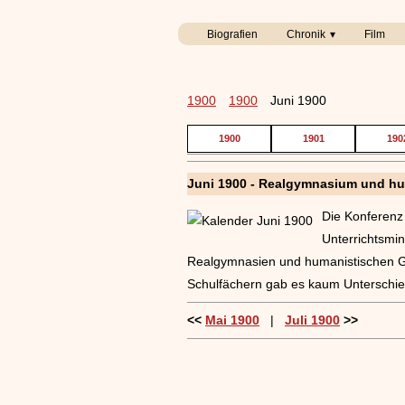
Biografien
Chronik
Film
1900
1900
Juni 1900
1900
1901
190
Juni 1900 - Realgymnasium und h
Die Konferenz
Unterrichtsmin
Realgymnasien und humanistischen Gy
Schulfächern gab es kaum Unterschie
<<
Mai 1900
|
Juli 1900
>>