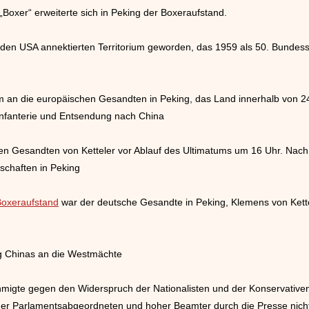
Boxer“ erweiterte sich in Peking der Boxeraufstand.
en USA annektierten Territorium geworden, das 1959 als 50. Bundessta
tum an die europäischen Gesandten in Peking, das Land innerhalb von 2
nfanterie und Entsendung nach China
 Gesandten von Ketteler vor Ablauf des Ultimatums um 16 Uhr. Nach 1
schaften in Peking
Boxeraufstand
war der deutsche Gesandte in Peking, Klemens von Kette
ung Chinas an die Westmächte
hmigte gegen den Widerspruch der Nationalisten und der Konservative
 der Parlamentsabgeordneten und hoher Beamter durch die Presse ni