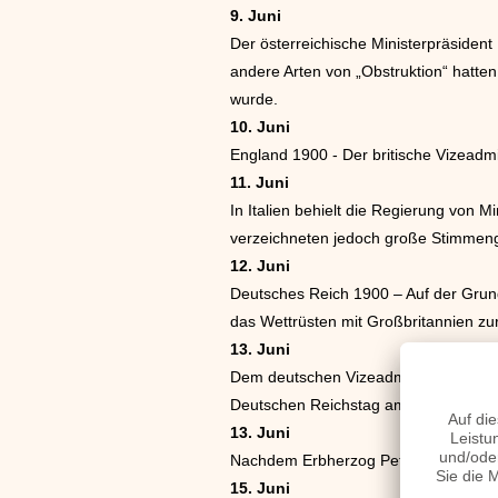
9. Juni
Der österreichische Ministerpräsident
andere Arten von „Obstruktion“ hatte
wurde.
10. Juni
England 1900 - Der britische Vizeadmi
11. Juni
In Italien behielt die Regierung von M
verzeichneten jedoch große Stimmen
12. Juni
Deutsches Reich 1900 – Auf der Grund
das Wettrüsten mit Großbritannien zu
13. Juni
Dem deutschen Vizeadmiral und Staatss
Deutschen Reichstag am Vortag der erb
13. Juni
Nachdem Erbherzog Peter von Oldenbu
15. Juni