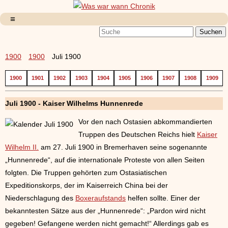
1900
1900
Juli 1900
1900
1901
1902
1903
1904
1905
1906
1907
1908
1909
Juli 1900 - Kaiser Wilhelms Hunnenrede
Vor den nach Ostasien abkommandierten
Truppen des Deutschen Reichs hielt
Kaiser
Wilhelm II.
am 27. Juli 1900 in Bremerhaven seine sogenannte
„Hunnenrede“, auf die internationale Proteste von allen Seiten
folgten. Die Truppen gehörten zum Ostasiatischen
Expeditionskorps, der im Kaiserreich China bei der
Niederschlagung des
Boxeraufstands
helfen sollte. Einer der
bekanntesten Sätze aus der „Hunnenrede“: „Pardon wird nicht
gegeben! Gefangene werden nicht gemacht!“ Allerdings gab es