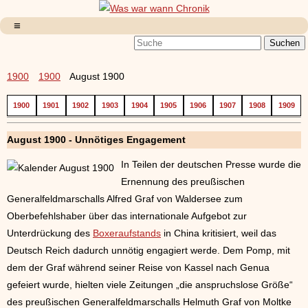
1900
1900
August 1900
1900
1901
1902
1903
1904
1905
1906
1907
1908
1909
August 1900 - Unnötiges Engagement
In Teilen der deutschen Presse wurde die
Ernennung des preußischen
Generalfeldmarschalls Alfred Graf von Waldersee zum
Oberbefehlshaber über das internationale Aufgebot zur
Unterdrückung des
Boxeraufstands
in China kritisiert, weil das
Deutsch Reich dadurch unnötig engagiert werde. Dem Pomp, mit
dem der Graf während seiner Reise von Kassel nach Genua
gefeiert wurde, hielten viele Zeitungen „die anspruchslose Größe“
des preußischen Generalfeldmarschalls Helmuth Graf von Moltke