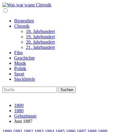
Biografien
Chronik
18. Jahrhundert
19. Jahrhundert
20. Jahrhundert
21. Jahrhundert
Film
Geschichte
Musik
Politik
Sport
Steckbriefe
1800
1880
Geburtstage
Juni 1887
1880
1881
1882
1883
1884
1885
1886
1887
1888
1889