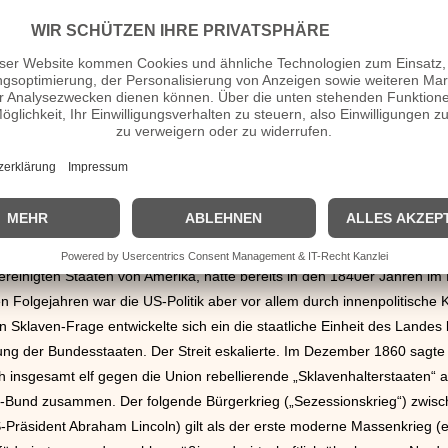
Hannover und weiteren Staaten alliiert war (Entscheidung in der Schlac
rium nicht nur erheblich durch Annexionen vergrößern, sondern durch 
s der Einigungsbewegung verdrängen und wesentliche Vorgaben für d
es Krieges war die Umwandlung des zentralistischen Kaisertums Österrei
leichberechtigten Reichsteilen durch den österreichisch-ungarischen „A
r Bedeutung war die Niederschlagung des Polnischen Aufstandes von 1
ozialdemokratischen Arbeiterpartei, SDAP“ (Vorsitzender: August Beb
o nach dem Boshin-Krieg gegen den Tokugawa-Shogun 1868 endgültig d
 sich bei der Umgestaltung des bis dahin feudalen Staatswesens teilwe
für den späteren Aufstieg zur imperialistischen Großmacht schuf.
reinigten Staaten von Amerika, hatte bereits in den 1840er Jahren im
n Folgejahren war die US-Politik aber vor allem durch innenpolitisc
en Sklaven-Frage entwickelte sich ein die staatliche Einheit des Landes
ung der Bundesstaaten. Der Streit eskalierte. Im Dezember 1860 sagte s
h insgesamt elf gegen die Union rebellierende „Sklavenhalterstaaten“ al
n-Bund zusammen. Der folgende Bürgerkrieg („Sezessionskrieg“) zwi
-Präsident Abraham Lincoln) gilt als der erste moderne Massenkrieg (