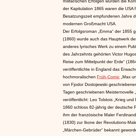
militärischen Erfolgen wurden die Ko
der Kapitulation 1865 waren die USA fü
Besatzungszeit empfundenen Jahre der 
modernen Großmacht USA.
Der Erfolgsroman „Emma“ der 1855 ges
(1860) wurde auch das Hauptwerk des
anderes lyrisches Werk zu einem Publ
des Jahrzehnts gehörten Victor Hugo
Reise zum Mittelpunkt der Erde“ (1864
veröffentlichte in England das Erwa
hochmoralischen
Früh-Comic
„Max und
von Fjodor Dostojewski geschriebenen
Tagen geschriebenen Meisternovelle „
veröffentlicht: Leo Tolstois „Krieg und
1860 schloss 82-jährig der deutsche P
ihm der französische Maler Ferdinand
(1830) zur Ikone der Revolutions-Male
„Märchen-Gebrüder“ bekannt geworde