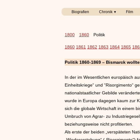
Biografien
Chronik
Film
1800
1860
Politik
1860
1861
1862
1863
1864
1865
186
Politik 1860-1869 – Bismarck wollte
In der im Wesentlichen europäisch aus
Einheitskriege“ und “Risorgimento“ g
nationalstaatlicher Gebilde verändert
wurde in Europa dagegen kaum zur Ke
sich die globale Wirtschaft in einem
Umbruch von Agrar- zu Industriegesell
beziehungsweise nicht profitierten.
Als erste der beiden „verspäteten Na
„Wiedererstehung“ („Risorgimento“) fa