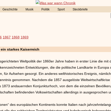
Geschichte
Musik
Politik
Sport
Steckbriefe
6
1867
1868
1869
 ein starkes Kaiserreich
gerichteten Weltpolitik der 1860er Jahre haben in erster Linie die mit
ekennzeichneten Entwicklungen, die die politische Landkarte in Europa
en, für Aufsehen gesorgt. Ein anderes welthistorisches Ereignis, nämlic
nntnis genommen. Nachdem die 1857 ausgelöste Weltwirtschaftkrise 
 bis 1873 andauernden Konjunkturhoch, von dem die einzelnen Bevölkeru
schaften befindenden Volkswirtschaften allerdings in ausgesprochen un
tionen“ des europäischen Kontinents konnte Italien nach jahrzehntela
st alle der zahlreichen Territorialstaaten und habsburgisch beherrscht