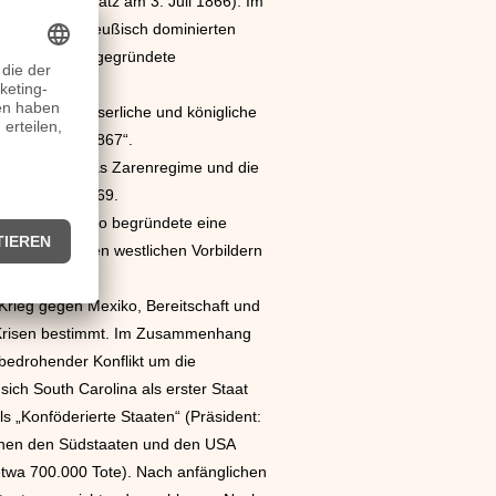
ht bei Königgrätz am 3. Juli 1866). Im
Bildung des preußisch dominierten
as dann 1871 gegründete
ch in eine kaiserliche und königliche
usgleich von 1867“.
863/64 durch das Zarenregime und die
el) im Jahr 1869.
urch. Der Tenno begründete eine
ise an modernen westlichen Vorbildern
 Krieg gegen Mexiko, Bereitschaft und
he Krisen bestimmt. Im Zusammenhang
 bedrohender Konflikt um die
ich South Carolina als erster Staat
s „Konföderierte Staaten“ (Präsident:
schen den Südstaaten und den USA
etwa 700.000 Tote). Nach anfänglichen