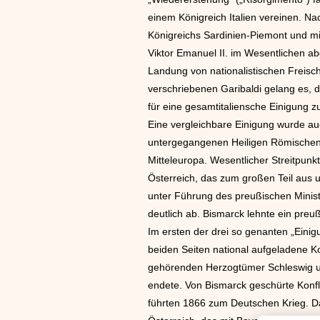
einem Königreich Italien vereinen. N
Königreichs Sardinien-Piemont und mit
Viktor Emanuel II. im Wesentlichen a
Landung von nationalistischen Freisc
verschriebenen Garibaldi gelang es, 
für eine gesamtitaliensche Einigung z
Eine vergleichbare Einigung wurde au
untergegangenen Heiligen Römischen
Mitteleuropa. Wesentlicher Streitpun
Österreich, das zum großen Teil aus u
unter Führung des preußischen Minist
deutlich ab. Bismarck lehnte ein preu
Im ersten der drei so genanten „Eini
beiden Seiten national aufgeladene 
gehörenden Herzogtümer Schleswig un
endete. Von Bismarck geschürte Konf
führten 1866 zum Deutschen Krieg. Da