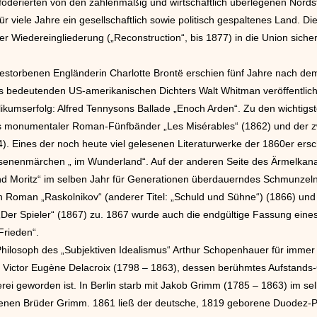
nföderierten von den zahlenmäßig und wirtschaftlich überlegenen Nord
r viele Jahre ein gesellschaftlich sowie politisch gespaltenes Land. Di
Wiedereingliederung („Reconstruction“, bis 1877) in die Union sichert
torbenen Engländerin Charlotte Brontë erschien fünf Jahre nach dem 
 bedeutenden US-amerikanischen Dichters Walt Whitman veröffentlicht
ikumserfolg: Alfred Tennysons Ballade „Enoch Arden“. Zu den wichtig
s monumentaler Roman-Fünfbänder „Les Misérables“ (1862) und der z
). Eines der noch heute viel gelesenen Literaturwerke der 1860er ersc
chsenenmärchen „ im Wunderland“. Auf der anderen Seite des Ärmelkan
 Moritz“ im selben Jahr für Generationen überdauerndes Schmunzeln.
 Roman „Raskolnikov“ (anderer Titel: „Schuld und Sühne“) (1866) und 
Der Spieler“ (1867) zu. 1867 wurde auch die endgültige Fassung eine
 Frieden“.
hilosoph des „Subjektiven Idealismus“ Arthur Schopenhauer für immer d
 Victor Eugène Delacroix (1798 – 1863), dessen berühmtes Aufstands-G
rei geworden ist. In Berlin starb mit Jakob Grimm (1785 – 1863) im sel
nen Brüder Grimm. 1861 ließ der deutsche, 1819 geborene Duodez-P