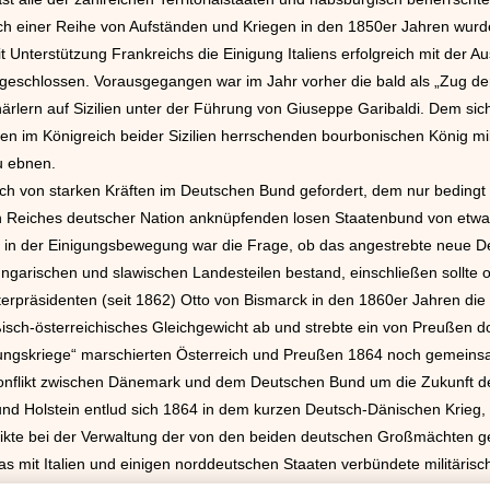
ach einer Reihe von Aufständen und Kriegen in den 1850er Jahren wur
 Unterstützung Frankreichs die Einigung Italiens erfolgreich mit der Au
bgeschlossen. Vorausgegangen war im Jahr vorher die bald als „Zug de
härlern auf Sizilien unter der Führung von Giuseppe Garibaldi. Dem si
den im Königreich beider Sizilien herrschenden bourbonischen König mi
u ebnen.
ch von starken Kräften im Deutschen Bund gefordert, dem nur bedingt 
 Reiches deutscher Nation anknüpfenden losen Staatenbund von etwa
kt in der Einigungsbewegung war die Frage, ob das angestrebte neue 
ngarischen und slawischen Landesteilen bestand, einschließen sollte o
erpräsidenten (seit 1862) Otto von Bismarck in den 1860er Jahren die
ßisch-österreichisches Gleichgewicht ab und strebte ein von Preußen d
gungskriege“ marschierten Österreich und Preußen 1864 noch gemeins
Konflikt zwischen Dänemark und dem Deutschen Bund um die Zukunft 
d Holstein entlud sich 1864 in dem kurzen Deutsch-Dänischen Krieg,
likte bei der Verwaltung der von den beiden deutschen Großmächten
s mit Italien und einigen norddeutschen Staaten verbündete militäris