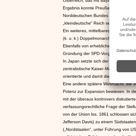
Österreich, das mit Bayern, Sachsen, 
Ergebnis konnte Preußen sein Territo
Norddeutschen Bundes Österreich au
„kleindeutsche“ Reich setzen.
Ein weiteres, mittelbares, Ergebnis d
(k. u. k.) Doppelmonarchie mit zwei g
Ebenfalls von erheblicher politische
Gründung der SPD-Vorgänger-Partei „S
In Japan setzte sich der Meiji-Tenn
zentralistische Kaiser-Monarchie, die
orientierte und damit die Grundlagen 
Eine andere spätere Weltmacht, die Ve
Potenz zur Expansion bewiesen. In de
mit der überaus kontrovers diskutiert
verfassungsrechtliche Frage der Stell
von der Union los. 1861 schlossen sic
Jefferson Davis) zu einem Südstaate
(„Nordstaaten“, unter Führung von US