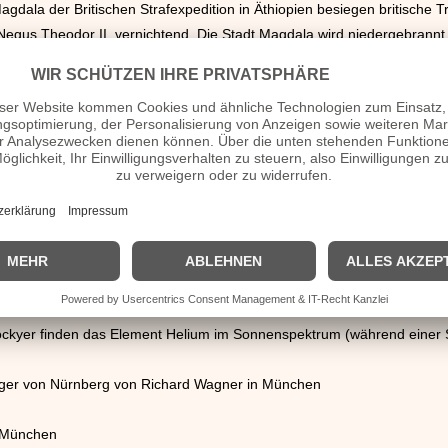
gdala der Britischen Strafexpedition in Äthiopien besiegen britische 
 Negus Theodor II. vernichtend. Die Stadt Magdala wird niedergebrannt
ird gegründet.
edřich Smetana in Prag
rten wird in Dahlwitz-Hoppegarten in Anwesenheit von König Wilhelm 
ung in Wien wird der Raubmörder Georg Ratkay gehängt. Eine für die Zusc
in.
ht. Mehr als 1000 Tote
kyer finden das Element Helium im Sonnenspektrum (während einer S
nger von Nürnberg von Richard Wagner in München
t München