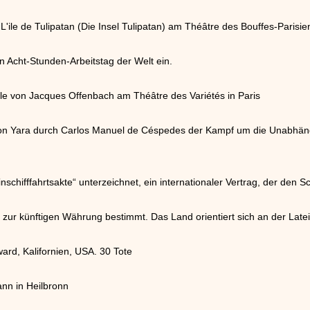
'ile de Tulipatan (Die Insel Tulipatan) am Théâtre des Bouffes-Parisien
en Acht-Stunden-Arbeitstag der Welt ein.
le von Jacques Offenbach am Théâtre des Variétés in Paris
von Yara durch Carlos Manuel de Céspedes der Kampf um die Unabhängi
schifffahrtsakte“ unterzeichnet, ein internationaler Vertrag, der den S
t zur künftigen Währung bestimmt. Das Land orientiert sich an der Lat
rd, Kalifornien, USA. 30 Tote
n in Heilbronn