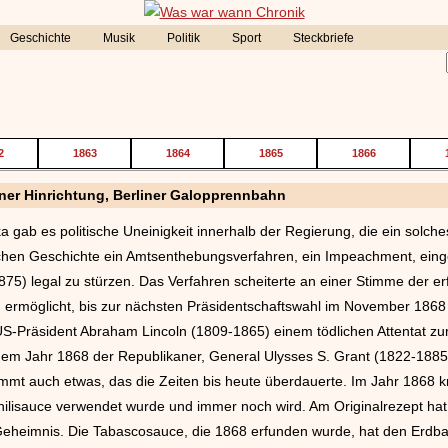
Geschichte
Musik
Politik
Sport
Steckbriefe
2
1863
1864
1865
1866
ner Hinrichtung, Berliner Galopprennbahn
ka gab es politische Uneinigkeit innerhalb der Regierung, die ein so
chen Geschichte ein Amtsenthebungsverfahren, ein Impeachment, eing
5) legal zu stürzen. Das Verfahren scheiterte an einer Stimme der erf
ermöglicht, bis zur nächsten Präsidentschaftswahl im November 1868 i
US-Präsident Abraham Lincoln (1809-1865) einem tödlichen Attentat zu
em Jahr 1868 der Republikaner, General Ulysses S. Grant (1822-1885),
ammt auch etwas, das die Zeiten bis heute überdauerte. Im Jahr 1868
hilisauce verwendet wurde und immer noch wird. Am Originalrezept hat s
 Geheimnis. Die Tabascosauce, die 1868 erfunden wurde, hat den Erdball