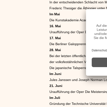
In der entscheidenden Schlacht von Ma
Frederic Thesiger die Äthiopier unter
Im Mai
Die Kunstakademie Académie Julian w
16. Mai
Uraufführung der Oper Dalibor von B
17. Mai
Die Berliner Galopprennbahn Hoppega
28. Mai
Bei der letzten öffentlichen Hinricht
der volksfestähnlichen Veranstaltung e
Die japanische Talsperre Irukaike bric
Im Juni
Jules Janssen und Joseph Norman Loc
21. Juni
Uraufführung der Oper Die Meistersi
Im Juli
Gründung der Technische Universitä