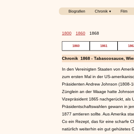
Biografien
Chronik
Film
1800
1860
1868
1860
1861
186
Chronik 1868 - Tabascosauce, Wie
In den Vereinigten Staaten von Ameri
zum ersten Mal in der US-amerikanis
Präsidenten Andrew Johnson (1808-187
Zünglein an der Waage hatte Johnson 
Vizepräsident 1865 nachgerückt, als 
Präsidentschaftswahlen gewann in jen
1877 amtieren sollte. Aus Amerika st
Co ein Rezept, das für eine scharfe C
natürlich weiterhin ein gut gehütetes