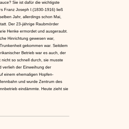
ce? Sie ist dafür die wichtigste
rs Franz Joseph I.(1830-1916) ließ
elben Jahr, allerdings schon Mai,
 statt. Der 23-jährige Raubmörder
Marie Henke ermordet und ausgeraubt.
liche Hinrichtung gewesen war,
h Trunkenheit gekommen war. Seitdem
rikanischer Betrieb war es auch, der
 nicht so schnell durch, sie musste
d verlieh der Einweihung der
auf einem ehemaligen Hopfen-
en Rennbahn und wurde Zentrum des
nnbetrieb eindämmte. Heute zieht sie