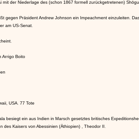
ai mit der Niederlage des (schon 1867 formell zurückgetretenen) Shō
t gegen Präsident Andrew Johnson ein Impeachment einzuleiten. Das
ter am US-Senat.
heint.
 Arrigo Boito
ien
aii, USA. 77 Tote
la besiegt ein aus Indien in Marsch gesetztes britisches Expeditionsh
 des Kaisers von Abessinien (Äthiopien) , Theodor II.