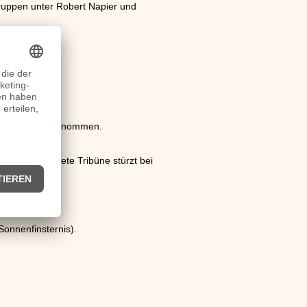
Truppen unter Robert Napier und
.
I. in Betrieb genommen.
hauer errichtete Tribüne stürzt bei
onnenfinsternis).