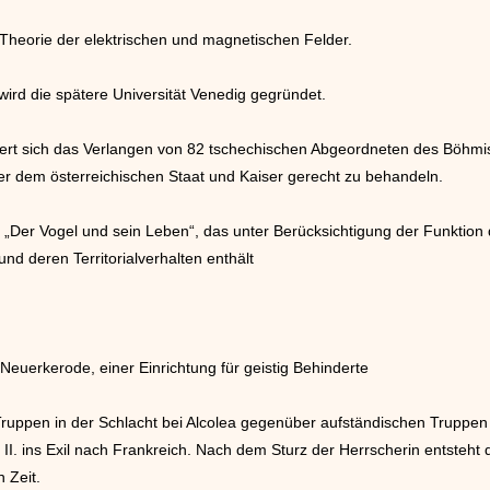
 Theorie der elektrischen und magnetischen Felder.
ird die spätere Universität Venedig gegründet.
liert sich das Verlangen von 82 tschechischen Abgeordneten des Böhm
r dem österreichischen Staat und Kaiser gerecht zu behandeln.
h „Der Vogel und sein Leben“, das unter Berücksichtigung der Funktion
nd deren Territorialverhalten enthält
euerkerode, einer Einrichtung für geistig Behinderte
Truppen in der Schlacht bei Alcolea gegenüber aufständischen Truppe
a II. ins Exil nach Frankreich. Nach dem Sturz der Herrscherin entsteh
 Zeit.