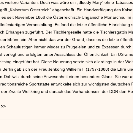
es weitere Varianten. Doch was wäre ein „Bloody Mary“ ohne Tabascosau
griff „Kaisertum Österreich“ abgeschafft. Ein Handverfügung des Kaise
 es seit November 1868 die Österreichisch-Ungarische Monarchie. Im s
lksfestartigen Veranstaltung. Es fand die letzte öffentliche Hinrichtung
ch Erhängen zugeführt. Der Tischlergeselle hatte die Tischlersgattin 
uertribüne ein. Aber nicht das war der Grund, dass es die letzte öffent
 den Schaulustigen immer wieder zu Prügeleien und zu Exzessen durc
 verlegt und erfolgten unter Ausschluss der Öffentlichkeit. Ein US-ame
tstag eingeführt hat. Diese Neuerung setzte sich allerdings in der Welt
 Berlin gab sich der Preußenkönig Wilhelm I. (1797-1888) die Ehre un
n-Dahlwitz durch seine Anwesenheit einen besonders Glanz. Sie war 
raditionsreiche Sportstätte entwickelte sich zur wichtigsten deutsch
bis der Zweite Weltkrieg und danach das Vorhandensein der DDR den Re
>>