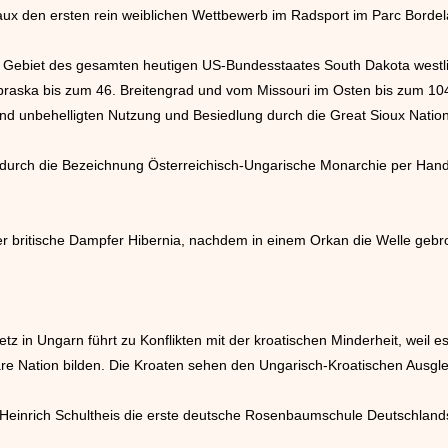
aux den ersten rein weiblichen Wettbewerb im Radsport im Parc Bordel
s Gebiet des gesamten heutigen US-Bundesstaates South Dakota westlic
ebraska bis zum 46. Breitengrad und vom Missouri im Osten bis zum 10
nd unbehelligten Nutzung und Besiedlung durch die Great Sioux Nation
rd durch die Bezeichnung Österreichisch-Ungarische Monarchie per Ha
der britische Dampfer Hibernia, nachdem in einem Orkan die Welle gebr
z in Ungarn führt zu Konflikten mit der kroatischen Minderheit, weil e
are Nation bilden. Die Kroaten sehen den Ungarisch-Kroatischen Ausglei
on Heinrich Schultheis die erste deutsche Rosenbaumschule Deutschland