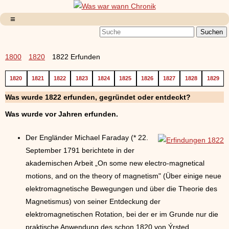
1800
1820
1822 Erfunden
1820
1821
1822
1823
1824
1825
1826
1827
1828
1829
Was wurde 1822 erfunden, gegründet oder entdeckt?
Was wurde vor
Jahren erfunden.
Der Engländer Michael Faraday (* 22.
September 1791 berichtete in der
akademischen Arbeit „On some new electro-magnetical
motions, and on the theory of magnetism" (Über einige neue
elektromagnetische Bewegungen und über die Theorie des
Magnetismus) von seiner Entdeckung der
elektromagnetischen Rotation, bei der er im Grunde nur die
praktische Anwendung des schon 1820 von Ýrsted