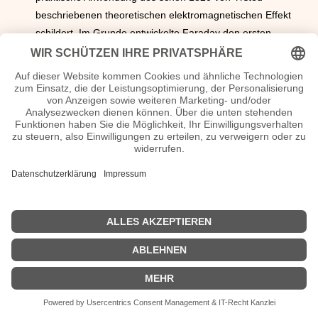
beschriebenen theoretischen elektromagnetischen Effekt
schildert. Im Grunde entwickelte Faraday den ersten
elektrischen Motor, bzw. den Vorläufer des Elektromotors, da
dieser durch eine sich drehende Nadel kein Motor im
eigentlichen Sinn war um etwas anzutreiben.
<<
erfunden 1921
| erfunden 1923 >>
| © 2013–2023 was-war-wann.de. Alle Rechte vorbehalten. |
|
1700
|
1600
|
Mode
|
Impressum
|