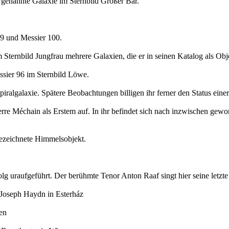
9 genannte Galaxie im Sternbild Großer Bär.
99 und Messier 100.
 Sternbild Jungfrau mehrere Galaxien, die er in seinen Katalog als Ob
ssier 96 im Sternbild Löwe.
algalaxie. Spätere Beobachtungen billigen ihr ferner den Status einer 
rre Méchain als Erstem auf. In ihr befindet sich nach inzwischen ge
bezeichnete Himmelsobjekt.
raufgeführt. Der berühmte Tenor Anton Raaf singt hier seine letzte T
 Joseph Haydn in Esterház
en