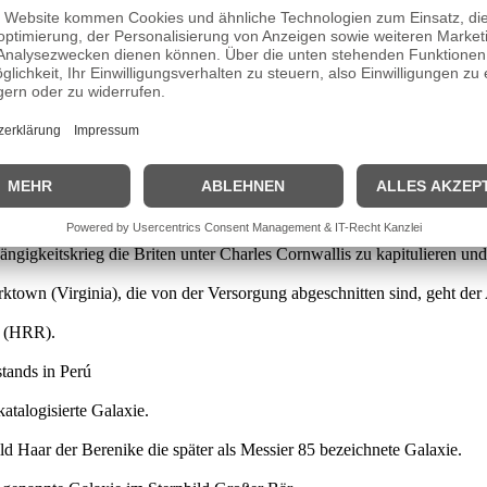
ein holländisches Geschwader. Es ist die letzte Seeschlacht der Republ
 in den USA.
bhängigkeitskriegs bringt der französischen Flotte einen Sieg über 
 Kaiser des HRR, für die neuen Gebiete der späteren Österreich-Ungaris
.B in Galizien.
 Yorktown der entscheidende Angriff der verbündeten Amerikaner und F
gigkeitskrieg die Briten unter Charles Cornwallis zu kapitulieren und
orktown (Virginia), die von der Versorgung abgeschnitten sind, geht d
. (HRR).
tands in Perú
atalogisierte Galaxie.
d Haar der Berenike die später als Messier 85 bezeichnete Galaxie.