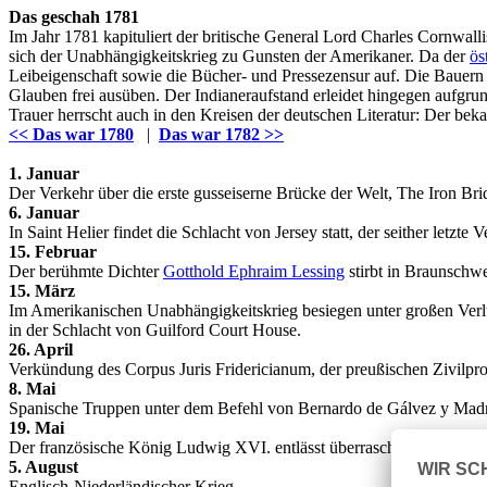
Das geschah 1781
Im Jahr 1781 kapituliert der britische General Lord Charles Cornw
sich der Unabhängigkeitskrieg zu Gunsten der Amerikaner. Da der
ös
Leibeigenschaft sowie die Bücher- und Pressezensur auf. Die Bauern
Glauben frei ausüben. Der Indianeraufstand erleidet hingegen aufgru
Trauer herrscht auch in den Kreisen der deutschen Literatur: Der be
<< Das war 1780
|
Das war 1782 >>
1. Januar
Der Verkehr über die erste gusseiserne Brücke der Welt, The Iron Bri
6. Januar
In Saint Helier findet die Schlacht von Jersey statt, der seither letzte
15. Februar
Der berühmte Dichter
Gotthold Ephraim Lessing
stirbt in Braunschw
15. März
Im Amerikanischen Unabhängigkeitskrieg besiegen unter großen Verl
in der Schlacht von Guilford Court House.
26. April
Verkündung des Corpus Juris Fridericianum, der preußischen Zivilpr
8. Mai
Spanische Truppen unter dem Befehl von Bernardo de Gálvez y Madrid
19. Mai
Der französische König Ludwig XVI. entlässt überraschend seinen F
5. August
Englisch-Niederländischer Krieg