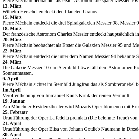
Pierre Méchain beobachtet als erster Astronom die später Messier 10
13. März
Wilhelm Herschel entdeckt den Planeten Uranus.
15. März
Pierre Méchain entdeckt die drei Spiralgalaxien Messier 98, Messier 
18. März
Der französische Astronom Charles Messier entdeckt hauptsächlich im
20. März
Pierre Méchain beobachtet als Erster die Galaxien Messier 95 und Me
22. März
Pierre Méchain entdeckt die unter dem Namen Messier 94 bekannte Spir
24. März
Die Galaxie Messier 105 im Sternbild Löwe fällt dem Astronomen Pie
Sonnenmassen.
9. April
Pierre Méchain sichtet im Sternbild Jungfrau das als Sombreronebel 
Im April
Veröffentlichung von Immanuel Kants Kritik der reinen Vernunft
19. Januar
Am Münchner Residenztheater wird Mozarts Oper Idomeneo mit Erfolg u
25. Februar
Uraufführung der Oper La fedeltà premiata (Die belohnte Treue) von
21. April
Uraufführung der Oper Elisa von Johann Gottlieb Naumann in Dresd
30. April