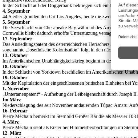
In der Schlacht auf der Doggerbank bekriegen sich ein britisches und 
4. September
44 Siedler gründen den Ort Los Angeles, heute die zweitgrößte Stadt
5. September
Die Seeschlacht von Chesapeake Bay während des Amerikanischen Una
Cornwallis bleibt dadurch erhoffte Unterstützung versagt.
17. September
Das Ansiedlungspatent des österreichischen Herrschers Josef II., dem
sogenannte „Josefinische Kolonisation“ folgt in den nächsten Jahren z
13. Oktober
Im Amerikanischen Unabhängigkeitskrieg beginnt in der Schlacht von
18. Oktober
In der Schlacht von Yorktown beschließen im Amerikanischen Unabhän
19. Oktober
Mit der Kapitulation der eingeschlossenen britischen Einheiten bei Y
1. November
„Untertanenpatent“ - Aufhebung der Leibeigenschaft durch Joseph II
Im März
Niederschlagung des seit November andauernden Túpac-Amaru-Aufs
16. Februar
Pierre Méchain bemerkt im Sternbild Großer Bär die als Messier 108 k
4. März
Pierre Méchain sieht als Erster bei Himmelsbeobachtungen im Sternbil
12. März