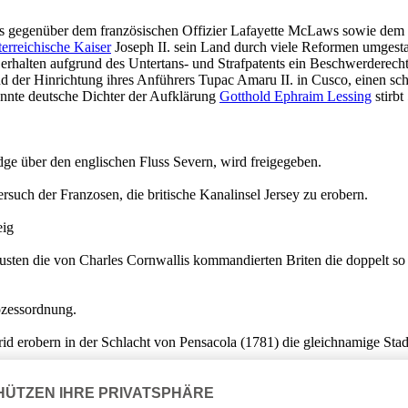
allis gegenüber dem französischen Offizier Lafayette McLaws sowie d
terreichische Kaiser
Joseph II. sein Land durch viele Reformen umgestalt
 erhalten aufgrund des Untertans- und Strafpatents ein Beschwerderech
nd der Hinrichtung ihres Anführers Tupac Amaru II. in Cusco, einen s
kannte deutsche Dichter der Aufklärung
Gotthold Ephraim Lessing
stirbt
dge über den englischen Fluss Severn, wird freigegeben.
 Versuch der Franzosen, die britische Kanalinsel Jersey zu erobern.
eig
usten die von Charles Cornwallis kommandierten Briten die doppelt s
ozessordnung.
 erobern in der Schlacht von Pensacola (1781) die gleichnamige Stad
inanzberater Jacques Necker. Dieser hatte zuvor die Verschwendung am