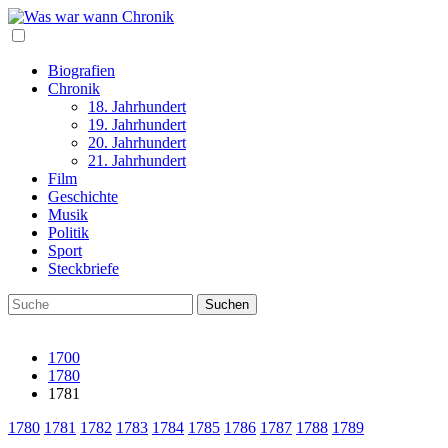
Biografien
Chronik
18. Jahrhundert
19. Jahrhundert
20. Jahrhundert
21. Jahrhundert
Film
Geschichte
Musik
Politik
Sport
Steckbriefe
1700
1780
1781
1780
1781
1782
1783
1784
1785
1786
1787
1788
1789