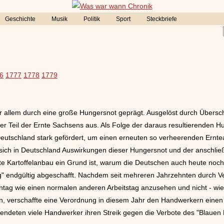
Geschichte
Musik
Politik
Sport
Steckbriefe
6
1777
1778
1779
or allem durch eine große Hungersnot geprägt. Ausgelöst durch Über
oßer Teil der Ernte Sachsens aus. Als Folge der daraus resultierenden 
 Deutschland stark gefördert, um einen erneuten so verheerenden Ernte
 sich in Deutschland Auswirkungen dieser Hungersnot und der anschli
kte Kartoffelanbau ein Grund ist, warum die Deutschen auch heute noch
 endgültig abgeschafft. Nachdem seit mehreren Jahrzehnten durch Ve
ag wie einen normalen anderen Arbeitstag anzusehen und nicht - wie tr
ten, verschaffte eine Verordnung in diesem Jahr den Handwerkern eine
eendeten viele Handwerker ihren Streik gegen die Verbote des "Blauen