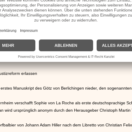
 Hiasl, wird festgenommen.
 eine Konzession für das Glücksspiel in Wiesbaden
ch wird sein Sohn Gustav III. König von Schweden.
bachtungen im Virgo-Galaxienhaufen die erste Galaxie, Messier 49. Sie 
Justizreform erlassen
erstes Manuskript des Götz von Berlichingen nieder, den sogenannten 
rnheim verschafft Sophie von La Roche als erste deutschsprachige Sch
 wird ursprünglich anonym durch den Herausgeber Christoph Martin Wi
fbalbier von Johann Adam Hiller nach dem Libretto von Christian Felix 