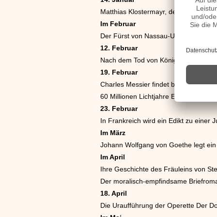
Matthias Klostermayr, der Bayerische
Im Februar
Der Fürst von Nassau-Usingen erteilt
12. Februar
Nach dem Tod von König Adolf Friedri
19. Februar
Charles Messier findet bei Himmelsbeo
60 Millionen Lichtjahre Entfernung.
23. Februar
In Frankreich wird ein Edikt zu einer 
Im März
Johann Wolfgang von Goethe legt ein 
Im April
Ihre Geschichte des Fräuleins von Ste
Der moralisch-empfindsame Briefroman
18. April
Die Uraufführung der Operette Der Dor