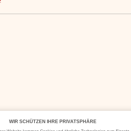
>
auen Montags“ durch Erneuerung eines Reichstagsbeschlusses von 173