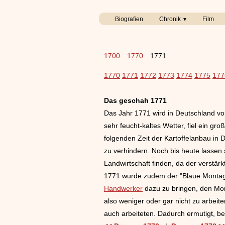
Biografien
Chronik
Film
1700
1770
1771
1770
1771
1772
1773
1774
1775
177
Das geschah 1771
Das Jahr 1771 wird in Deutschland v
sehr feucht-kaltes Wetter, fiel ein gr
folgenden Zeit der Kartoffelanbau in
zu verhindern. Noch bis heute lassen
Landwirtschaft finden, da der verstär
1771 wurde zudem der "Blaue Montag"
Handwerker
dazu zu bringen, den Mont
also weniger oder gar nicht zu arbei
auch arbeiteten. Dadurch ermutigt, b