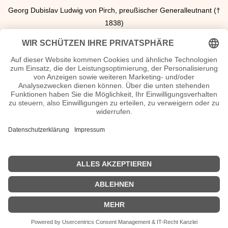
Georg Dubislav Ludwig von Pirch, preußischer Generalleutnant (†
1838)
23. Dezember
Georg Joseph Beer, Begründer der wissenschaftlich fundierten
Augenheilkunde († 1821)
Weitere Personen die 1762 geboren wurden
Franz Ferdinand von Druffel, Medizinprofessor, Gutachter von
Anna Katharina Emmerick († 1857)
Michel Joseph Gebauer, französischer Komponist, Professor und
Oboist († 1812)
Marcos Coelho Neto, brasilianischer Komponist († 1823)
George Walker, US-amerikanischer Politiker († 1819)
<<
Geburtstage 1762
|
Geburtstage 1764
>>
| © 2013–2023 was-war-wann.de. Alle Rechte vorbehalten. |
|
1700
|
1600
|
1900
|
2000
|
Impressum
|