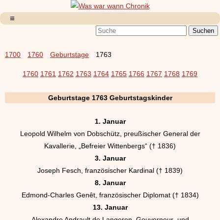
1700
1760
Geburtstage
1763
1760
1761
1762
1763
1764
1765
1766
1767
1768
1769
Geburtstage 1763 Geburtstagskinder
1. Januar
Leopold Wilhelm von Dobschütz, preußischer General der
Kavallerie, „Befreier Wittenbergs“ († 1836)
3. Januar
Joseph Fesch, französischer Kardinal († 1839)
8. Januar
Edmond-Charles Genêt, französischer Diplomat († 1834)
13. Januar
Alexandre Andrault de Langeron, Gouverneur und