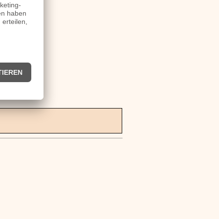
† 1691)