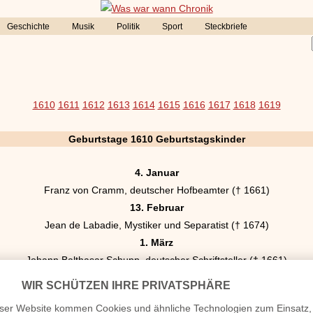
Geschichte
Musik
Politik
Sport
Steckbriefe
1610
1611
1612
1613
1614
1615
1616
1617
1618
1619
Geburtstage 1610 Geburtstagskinder
4. Januar
Franz von Cramm, deutscher Hofbeamter († 1661)
13. Februar
Jean de Labadie, Mystiker und Separatist († 1674)
1. März
Johann Balthasar Schupp, deutscher Schriftsteller († 1661)
10. März
s Jakob von Koseritz, Mitglied der Fruchtbringenden Gesellschaft († 1