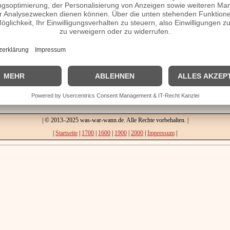
22. April
 Ottoboni, unter dem Namen Alexander VIII. Papst von 1689 bis 1691 (
6. September
Francesco I. d’Este, Herzog von Reggio und Modena († 1658)
28. Oktober
Jakob Kettler, Herrscher über das Kurland († 1682)
<<
Geburtstage 1609
|
Geburtstage 1611
>>
| © 2013–2025 was-war-wann.de. Alle Rechte vorbehalten. |
|
Startseite
|
1700
|
1600
|
1900
|
2000
|
Impressum
|