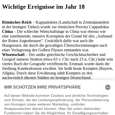
Wichtige Ereignisse im Jahr 18
Römisches Reich
– Kappadokien (Landschaft in Zentralanatolien
in der heutigen Türkei) wurde zur römischen Provinz Cappadokia.
China
– Die schlechte Wirtschaftslage in China war ebenso wie
eine zunehmende, massive Korruption der Grund für den „Aufstand
der Roten Augenbrauen“. Ursächlich dafür war auch die
Hungersnot, die durch die gewaltigen Überschwemmungen nach
einer Verlagerung des Gelben Flusses entstanden war.
Wissenschaft
– Der antike griechische Geschichtsschreiber und
Geograf namens Strabon (etwa 63 v. Chr.-nach 23 n. Chr.) hatte sein
viertes Buch der Geografie veröffenticht. Erstmals wurde darin die
Siedlung Kambodounon erwähnt. Sie heißt heute Kempten (Bayern,
Allgäu). Durch diese Erwähnung zählt Kempten zu den
nachweislich ältesten Städten im heutigen Deutschland.
Geboren
Iulia Livilla (18-42 n. Chr.), Schwester des späteren Kaisers
Caligula (12-41 n. Chr.)
Gestorben