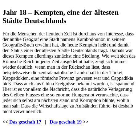
Jahr 18 – Kempten, eine der ältesten
Städte Deutschlands
Für die Menschen der heutigen Zeit ist durchaus von Interesse, dass
der antike Geograf eine Stadt namens Kambodounon in seinem
Geografie-Buch erwähnt hat, die heute Kempten heißt und damit
den Status einer der ältesten Städte Deutschlands trägt. Damals war
dieses Kempten allerdings zunächst eine Siedlung. Wie weit sich das
Römische Reich in jener Zeit ausgedehnt hatte, zeigt sich immer
wieder deutlich, wenn man in der Rückschau liest, dass
beispielsweise die zentralanatolische Landschaft in der Türkei,
Kappadokien, eine römische Provinz gewesen war und Cappadikia
hieß. Dass auch aus China Ereignisse bekannt wurden, ist spannend.
Hier ist es vor allem die Nachricht, dass die natürliche Verlagerung
des Gelben Flusses eine so enorme Hungersnot verursachte, dass
jeder sich selbst am nächsten stand und Korruption blühte, wohin
man sah. Dass die Wirtschaftslage zu Aufständen führte, ist deshalb
nicht verwunderlich.
<<
Das geschah 17
|
Das geschah 19
>>