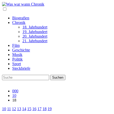
Biografien
Chronik
18. Jahrhundert
19. Jahrhundert
20. Jahrhundert
21. Jahrhundert
Film
Geschichte
Musik
Politik
Sport
Steckbriefe
000
10
18
10
11
12
13
14
15
16
17
18
19