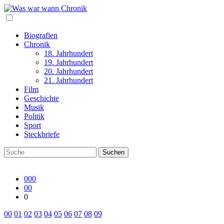
Biografien
Chronik
18. Jahrhundert
19. Jahrhundert
20. Jahrhundert
21. Jahrhundert
Film
Geschichte
Musik
Politik
Sport
Steckbriefe
000
00
0
00
01
02
03
04
05
06
07
08
09