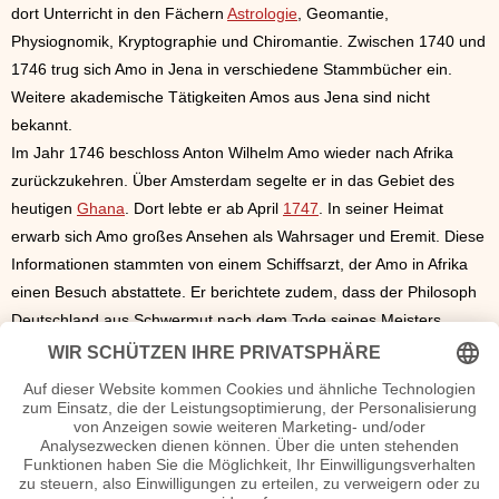
dort Unterricht in den Fächern
Astrologie
, Geomantie,
Physiognomik, Kryptographie und Chiromantie. Zwischen 1740 und
1746 trug sich Amo in Jena in verschiedene Stammbücher ein.
Weitere akademische Tätigkeiten Amos aus Jena sind nicht
bekannt.
Im Jahr 1746 beschloss Anton Wilhelm Amo wieder nach Afrika
zurückzukehren. Über Amsterdam segelte er in das Gebiet des
heutigen
Ghana
. Dort lebte er ab April
1747
. In seiner Heimat
erwarb sich Amo großes Ansehen als Wahrsager und Eremit. Diese
Informationen stammten von einem Schiffsarzt, der Amo in Afrika
einen Besuch abstattete. Er berichtete zudem, dass der Philosoph
Deutschland aus Schwermut nach dem Tode seines Meisters
verlassen hatte. Dadurch war wohl die Förderung durch die
Herzöge von Braunschweig-Wolfenbüttel entfallen. Eventuell hatte
auch der Tod seines Freundes Johann Peter von Ludewig, der
1743 verstorben war, eine Rolle gespielt.
In Axim lebte Amo das Leben eines Einsiedlers. Später zog er nach
Fort San Sebastian in der Nähe des Fischerorts Shama. Wann