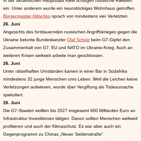
In der ukrainischen Hauptstadt Kiew schlugen russische Raketen
ein. Unter anderem wurde ein neunstöckiges Wohnhaus getroffen.
Bürgermeister Klitschko
sprach von mindestens vier Verletzten.
26. Juni
Angesichts des fortdauernden russischen Angriffskrieges gegen die
Ukraine betonte Bundeskanzler
Olaf Scholz
beim G7-Gipfel den
Zusammenhalt von G7, EU und NATO im Ukraine-Krieg. Auch an
weiteren Krisen weltweit arbeite man geschlossen.
26. Juni
Unter rätselhaften Umständen kamen in einer Bar in Südafrika
mindestens 32 junge Menschen ums Leben. Weil die Leichen keine
Verletzungen aufwiesen, wurde über Vergiftung als Todesursache
spekuliert.
26. Juni
Die G7-Staaten wollten bis 2027 insgesamt 600 Milliarden Euro an
Infrastruktur-Investitionen tätigen. Davon sollten Menschen weltweit
profitieren und auch der Klimaschutz. Es war aber auch ein
Gegenprogramm zu Chinas „Neuer Seidenstraße“.