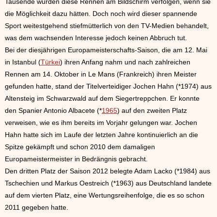
Tausende würden diese Rennen am Bildschirm verfolgen, wenn sie
die Möglichkeit dazu hätten. Doch noch wird dieser spannende
Sport weitestgehend stiefmütterlich von den TV-Medien behandelt,
was dem wachsenden Interesse jedoch keinen Abbruch tut.
Bei der diesjährigen Europameisterschafts-Saison, die am 12. Mai
in Istanbul (
Türkei
) ihren Anfang nahm und nach zahlreichen
Rennen am 14. Oktober in Le Mans (Frankreich) ihren Meister
gefunden hatte, stand der Titelverteidiger Jochen Hahn (*1974) aus
Altensteig im Schwarzwald auf dem Siegertreppchen. Er konnte
den Spanier Antonio Albacete (*
1965
) auf den zweiten Platz
verweisen, wie es ihm bereits im Vorjahr gelungen war. Jochen
Hahn hatte sich im Laufe der letzten Jahre kontinuierlich an die
Spitze gekämpft und schon 2010 dem damaligen
Europameistermeister in Bedrängnis gebracht.
Den dritten Platz der Saison 2012 belegte Adam Lacko (*1984) aus
Tschechien und Markus Oestreich (*1963) aus Deutschland landete
auf dem vierten Platz, eine Wertungsreihenfolge, die es so schon
2011 gegeben hatte.