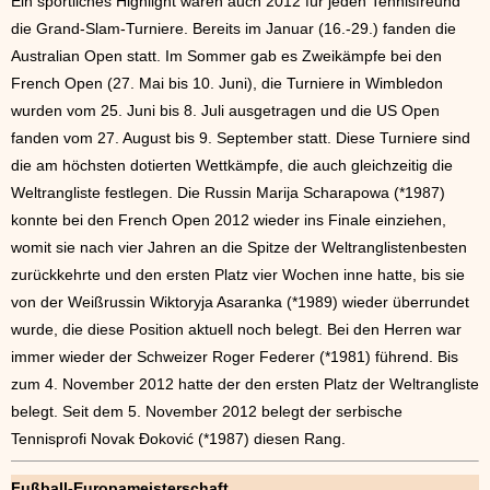
Ein sportliches Highlight waren auch 2012 für jeden Tennisfreund
die Grand-Slam-Turniere. Bereits im Januar (16.-29.) fanden die
Australian Open statt. Im Sommer gab es Zweikämpfe bei den
French Open (27. Mai bis 10. Juni), die Turniere in Wimbledon
wurden vom 25. Juni bis 8. Juli ausgetragen und die US Open
fanden vom 27. August bis 9. September statt. Diese Turniere sind
die am höchsten dotierten Wettkämpfe, die auch gleichzeitig die
Weltrangliste festlegen. Die Russin Marija Scharapowa (*1987)
konnte bei den French Open 2012 wieder ins Finale einziehen,
womit sie nach vier Jahren an die Spitze der Weltranglistenbesten
zurückkehrte und den ersten Platz vier Wochen inne hatte, bis sie
von der Weißrussin Wiktoryja Asaranka (*1989) wieder überrundet
wurde, die diese Position aktuell noch belegt. Bei den Herren war
immer wieder der Schweizer Roger Federer (*1981) führend. Bis
zum 4. November 2012 hatte der den ersten Platz der Weltrangliste
belegt. Seit dem 5. November 2012 belegt der serbische
Tennisprofi Novak Đoković (*1987) diesen Rang.
Fußball-Europameisterschaft