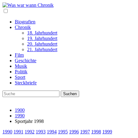
Biografien
Chronik
18. Jahrhundert
19. Jahrhundert
20. Jahrhundert
21. Jahrhundert
Film
Geschichte
Musik
Politik
Sport
Steckbriefe
1900
1990
Sportjahr 1998
1990
1991
1992
1993
1994
1995
1996
1997
1998
1999