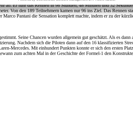
hr ab. Er fuhr das Rennen in 98 Stunden, 48 Minuten und 32 Sekunden
ometer. Von den 189 Teilnehmern kamen nur 96 ins Ziel. Das Rennen star
er Marco Pantani die Sensation komplett machte, indem er zu der kürzl
gestimmt. Seine Chancen wurden allgemein gut geschätzt. Als es dan
tzierung. Nachdem sich die Piloten dann auf den 16 klassifizierten Stre
ren-Mercedes. Mit einhundert Punkten konnte er sich den ersten Pla
gewann zum achten Mal in der Geschichte der Formel-1 den Konstrukteur