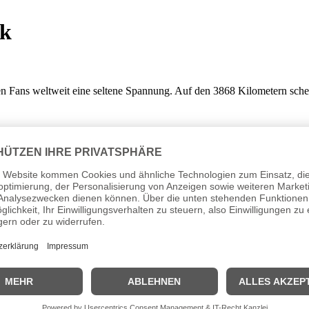
ik
den Fans weltweit eine seltene Spannung. Auf den 3868 Kilometern sche
 auch der geheime Favorit Pavel Tonkov hatte schwer an den Schikanen 