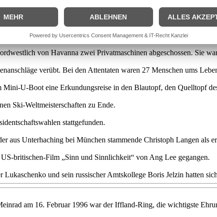
lanten Jürgen Schneider und seine Ehefrau Claudia an Deutschland au
 nordwestlich von Havanna zwei Privatmaschinen abgeschossen. Sie w
mbenanschläge verübt. Bei den Attentaten waren 27 Menschen ums Lebe
Mini-U-Boot eine Erkundungsreise in den Blautopf, den Quelltopf d
nen Ski-Weltmeisterschaften zu Ende.
sidentschaftswahlen stattgefunden.
der aus Unterhaching bei München stammende Christoph Langen als erster
n US-britischen-Film „Sinn und Sinnlichkeit“ von Ang Lee gegangen.
Lukaschenko und sein russischer Amtskollege Boris Jelzin hatten sich
Meinrad am 16. Februar 1996 war der Iffland-Ring, die wichtigste Ehru