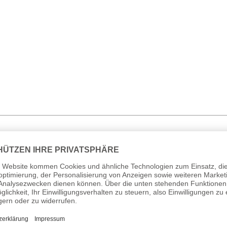
ischen Staatschefs Saddam Hussein, General Hussein Kamel Hassan al
 hatte beim Amtsgericht einen Vergleichsantrag gestellt.
präsident Jacques Chirac die Abschaffung der Wehrpflicht angekündigt.
ominici Gregis“ über die Papstwahl herausgegeben.