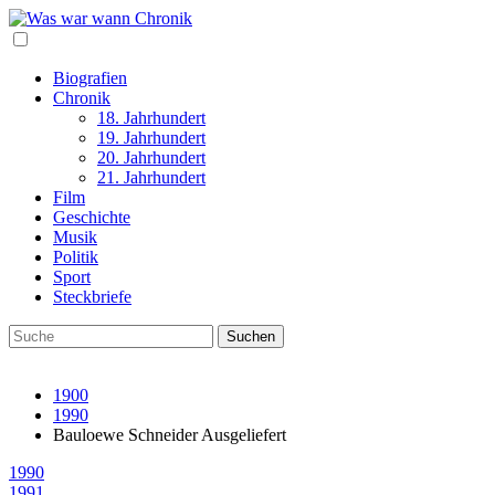
Biografien
Chronik
18. Jahrhundert
19. Jahrhundert
20. Jahrhundert
21. Jahrhundert
Film
Geschichte
Musik
Politik
Sport
Steckbriefe
1900
1990
Bauloewe Schneider Ausgeliefert
1990
1991