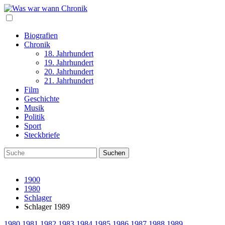
Biografien
Chronik
18. Jahrhundert
19. Jahrhundert
20. Jahrhundert
21. Jahrhundert
Film
Geschichte
Musik
Politik
Sport
Steckbriefe
1900
1980
Schlager
Schlager 1989
1980
1981
1982
1983
1984
1985
1986
1987
1988
1989