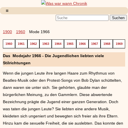
1900
1960
Mode 1966
1960
1961
1962
1963
1964
1965
1966
1967
1968
1969
Das Modejahr 1966 - Die Jugendlichen liebten viele
Stilrichtungen
Wenn die jungen Leute ihre langen Haare zum Rhythmus von
Beatles-Musik oder den Protest-Songs von Bob Dylan schüttelten,
dann waren sie unter sich. Sie gehörten, glaubte man der
bürgerlichen Meinung, zu den Gammlern. Diese abwertende
Bezeichnung prägte die Jugend einer ganzen Generation. Doch
was taten die jungen Leute? Sie liebten eine andere Musik,
kleideten sich ungeniert und bewegten sich freier als ihre Eltern.
Hinzu kam die sexuelle Freiheit, die sie auslebten. Das konnte den