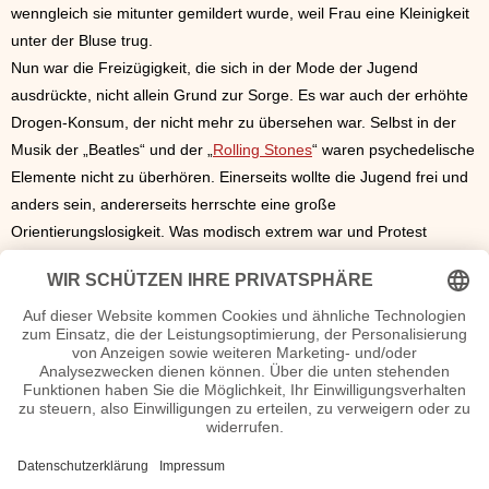
wenngleich sie mitunter gemildert wurde, weil Frau eine Kleinigkeit
unter der Bluse trug.
Nun war die Freizügigkeit, die sich in der Mode der Jugend
ausdrückte, nicht allein Grund zur Sorge. Es war auch der erhöhte
Drogen-Konsum, der nicht mehr zu übersehen war. Selbst in der
Musik der „Beatles“ und der „
Rolling Stones
“ waren psychedelische
Elemente nicht zu überhören. Einerseits wollte die Jugend frei und
anders sein, andererseits herrschte eine große
Orientierungslosigkeit. Was modisch extrem war und Protest
ausdrückte, war en vogue. Und da war immer noch der Mini-Rock
der Stein des Anstoßes und heiß umstritten. Die Meinungen gingen
auseinander. Die jungen Mädchen mischten sich nicht in den Streit
um die Rocklänge, sie trugen die Röcke und Kleider einfach. Und je
kürzer sie waren, desto sicherer konnten sie sein, beäugt zu
werden. Auffallen um jeden Preis war längst zum Motto geworden.
Dass in aller Spießigkeit auch die Sorge um moralische Grundwerte
verborgen war, interessierte nicht. Langweilig war die Mode im
Jahr 1966 keineswegs. Sie war bunt und ideenreich und – sie war