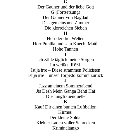
G
Der Gauner und der liebe Gott
G (Fortsetzung)
Der Gauner von Bagdad
Das gemeinsame Zimmer
Die glorreichen Sieben
H
Herr der drei Welten
Herr Puntila und sein Knecht Matti
Hohe Tannen
I
Ich zähle täglich meine Sorgen
Im weißen Rößl
Ist ja irre – Diese strammen Polizisten
Ist ja irre – unser Torpedo kommt zurück
J
Jazz an einem Sommerabend
Jis Desh Mein Ganga Behti Hai
Die Jungfrauenquelle
K
Kauf Dir einen bunten Luftballon
Kirmes
Der kleine Soldat
Kleiner Laden voller Schrecken
Kriminaltango