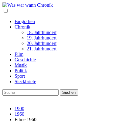
Biografien
Chronik
18. Jahrhundert
19. Jahrhundert
20. Jahrhundert
21. Jahrhundert
Film
Geschichte
Musik
Politik
Sport
Steckbriefe
1900
1960
Filme 1960