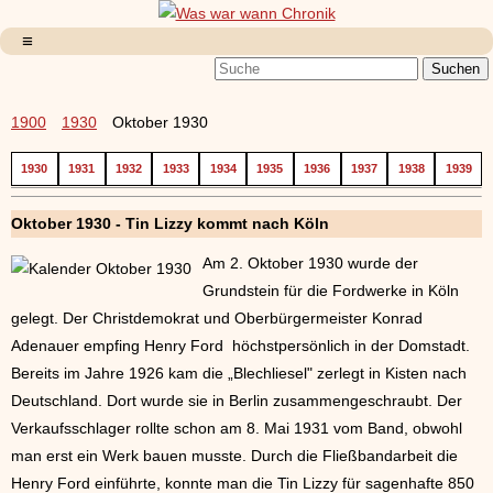
1900
1930
Oktober 1930
1930
1931
1932
1933
1934
1935
1936
1937
1938
1939
Oktober 1930 - Tin Lizzy kommt nach Köln
Am 2. Oktober 1930 wurde der
Grundstein für die Fordwerke in Köln
gelegt. Der Christdemokrat und Oberbürgermeister Konrad
Adenauer empfing Henry Ford höchstpersönlich in der Domstadt.
Bereits im Jahre 1926 kam die „Blechliesel" zerlegt in Kisten nach
Deutschland. Dort wurde sie in Berlin zusammengeschraubt. Der
Verkaufsschlager rollte schon am 8. Mai 1931 vom Band, obwohl
man erst ein Werk bauen musste. Durch die Fließbandarbeit die
Henry Ford einführte, konnte man die Tin Lizzy für sagenhafte 850