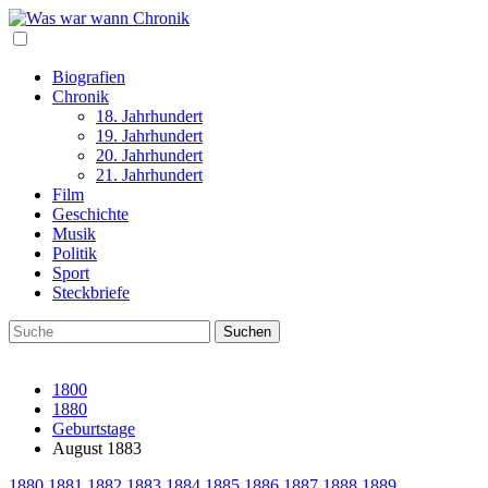
Biografien
Chronik
18. Jahrhundert
19. Jahrhundert
20. Jahrhundert
21. Jahrhundert
Film
Geschichte
Musik
Politik
Sport
Steckbriefe
1800
1880
Geburtstage
August 1883
1880
1881
1882
1883
1884
1885
1886
1887
1888
1889