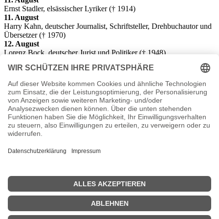
Ernst Stadler, elsässischer Lyriker († 1914)
11. August
Harry Kahn, deutscher Journalist, Schriftsteller, Drehbuchautor und
Übersetzer († 1970)
12. August
Lorenz Bock, deutscher Jurist und Politiker († 1948)
13. August
Gustav Zindel, Künstler aus dem böhmischen Erzgebirge († 1959)
15. August
Ivan Mestrovic, kroatischer Professor der Bildhauerei († 1962)
19. August
Coco Chanel
, französische Modeschöpferin († 1971)
20. August
Robert Lehr, deutscher Politiker († 1956)
20. August
Henry Schricker, US-amerikanischer Politiker († 1966)
29. August
Karl Preisendanz, deutscher Altphilologe, Papyrologe und
Bibliothekar († 1968)