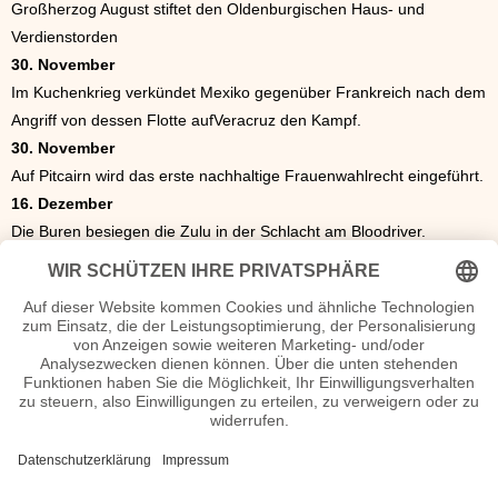
Großherzog August stiftet den Oldenburgischen Haus- und
Verdienstorden
30. November
Im Kuchenkrieg verkündet Mexiko gegenüber Frankreich nach dem
Angriff von dessen Flotte aufVeracruz den Kampf.
30. November
Auf Pitcairn wird das erste nachhaltige Frauenwahlrecht eingeführt.
16. Dezember
Die Buren besiegen die Zulu in der Schlacht am Bloodriver.
1. Dezember
Die Herzoglich Braunschweigische Staatseisenbahn wird eröffnet,
die erste staatliche Eisenbahn in Deutschland.
12. Dezember
In München wird der Ludwigs-Missionsverein gegründet, der mit
Förderung des Königs Ludwig I. die römisch-katholische Kirche in
Nordamerika und in Asien unterstützt.