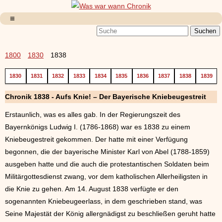
1800
1830
1838
1830
1831
1832
1833
1834
1835
1836
1837
1838
1839
Chronik 1838 - Aufs Knie! – Der Bayerische Kniebeugestreit
Erstaunlich, was es alles gab. In der Regierungszeit des
Bayernkönigs Ludwig I. (1786-1868) war es 1838 zu einem
Kniebeugestreit gekommen. Der hatte mit einer Verfügung
begonnen, die der bayerische Minister Karl von Abel (1788-1859)
ausgeben hatte und die auch die protestantischen Soldaten beim
Militärgottesdienst zwang, vor dem katholischen Allerheiligsten in
die Knie zu gehen. Am 14. August 1838 verfügte er den
sogenannten Kniebeugeerlass, in dem geschrieben stand, was
Seine Majestät der König allergnädigst zu beschließen geruht hatte