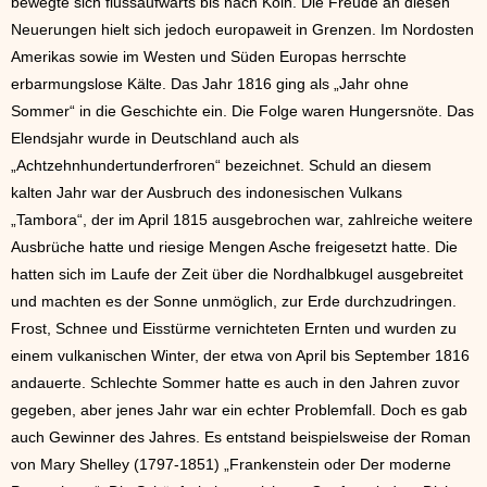
bewegte sich flussaufwärts bis nach Köln. Die Freude an diesen
Neuerungen hielt sich jedoch europaweit in Grenzen. Im Nordosten
Amerikas sowie im Westen und Süden Europas herrschte
erbarmungslose Kälte. Das Jahr 1816 ging als „Jahr ohne
Sommer“ in die Geschichte ein. Die Folge waren Hungersnöte. Das
Elendsjahr wurde in Deutschland auch als
„Achtzehnhundertunderfroren“ bezeichnet. Schuld an diesem
kalten Jahr war der Ausbruch des indonesischen Vulkans
„Tambora“, der im April 1815 ausgebrochen war, zahlreiche weitere
Ausbrüche hatte und riesige Mengen Asche freigesetzt hatte. Die
hatten sich im Laufe der Zeit über die Nordhalbkugel ausgebreitet
und machten es der Sonne unmöglich, zur Erde durchzudringen.
Frost, Schnee und Eisstürme vernichteten Ernten und wurden zu
einem vulkanischen Winter, der etwa von April bis September 1816
andauerte. Schlechte Sommer hatte es auch in den Jahren zuvor
gegeben, aber jenes Jahr war ein echter Problemfall. Doch es gab
auch Gewinner des Jahres. Es entstand beispielsweise der Roman
von Mary Shelley (1797-1851) „Frankenstein oder Der moderne