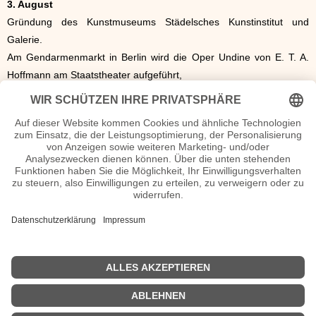
3. August
Gründung des Kunstmuseums Städelsches Kunstinstitut und
Galerie.
Am Gendarmenmarkt in Berlin wird die Oper Undine von E. T. A.
Hoffmann am Staatstheater aufgeführt,
Der Roman „Emma“ von Jane Austen erscheint
6. November
Eröffnung der Bundesversammlung in Frankfurt am Main
Im November
Der Stirlingmotor wird vom Schotten Robert Stirling erfunden.
19. November
Die Universität Warschau wird gegründet.
Öffentliche Ausstellung des „Laufrades“ durch den badischen
Forstmeister
11. Dezember
Indiana wird 19. Bundesstaat der USA