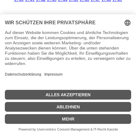
Geburtstage 1741
<<
Geburtstage 1740
|
Geburtstage 1742
>>
| © 2013–2023 was-war-wann.de. Alle Rechte vorbehalten. |
|
1700
|
1600
|
1900
|
2000
|
Impressum
|