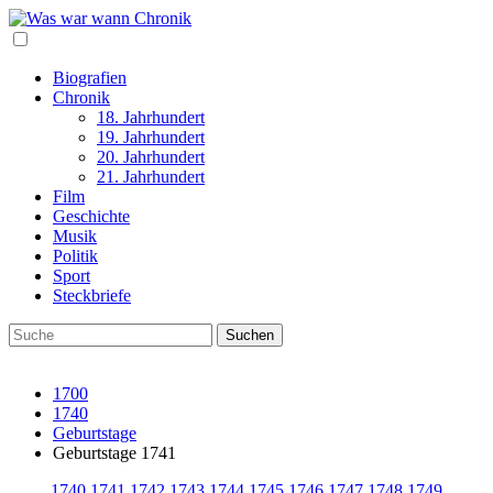
Biografien
Chronik
18. Jahrhundert
19. Jahrhundert
20. Jahrhundert
21. Jahrhundert
Film
Geschichte
Musik
Politik
Sport
Steckbriefe
1700
1740
Geburtstage
Geburtstage 1741
1740
1741
1742
1743
1744
1745
1746
1747
1748
1749