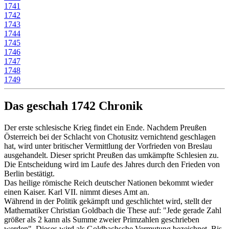
1741
1742
1743
1744
1745
1746
1747
1748
1749
Das geschah 1742 Chronik
Der erste schlesische Krieg findet ein Ende. Nachdem Preußen
Österreich bei der Schlacht von Chotusitz vernichtend geschlagen
hat, wird unter britischer Vermittlung der Vorfrieden von Breslau
ausgehandelt. Dieser spricht Preußen das umkämpfte Schlesien zu.
Die Entscheidung wird im Laufe des Jahres durch den Frieden von
Berlin bestätigt.
Das heilige römische Reich deutscher Nationen bekommt wieder
einen Kaiser. Karl VII. nimmt dieses Amt an.
Während in der Politik gekämpft und geschlichtet wird, stellt der
Mathematiker Christian Goldbach die These auf: "Jede gerade Zahl
größer als 2 kann als Summe zweier Primzahlen geschrieben
werden". Dieses wird als Goldbachsche Vermutung bezeichnet. Bis