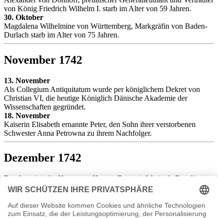
von König Friedrich Wilhelm I. starb im Alter von 59 Jahren.
30. Oktober
Magdalena Wilhelmine von Württemberg, Markgräfin von Baden-
Durlach starb im Alter von 75 Jahren.
November 1742
13. November
Als Collegium Antiquitatum wurde per königlichem Dekret von
Christian VI, die heutige Königlich Dänische Akademie der
Wissenschaften gegründet.
18. November
Kaiserin Elisabeth ernannte Peter, den Sohn ihrer verstorbenen
Schwester Anna Petrowna zu ihrem Nachfolger.
Dezember 1742
Das französische Heer unter Herzog François-Marie de Broglie zog
sich nach Eger zurück.
7. Dezember
Die Staatsoper unter den Linden in Berlin, die nach Plänen von
Georg Wenzelslaus von Knobeldorff im Stil des Palladianismus