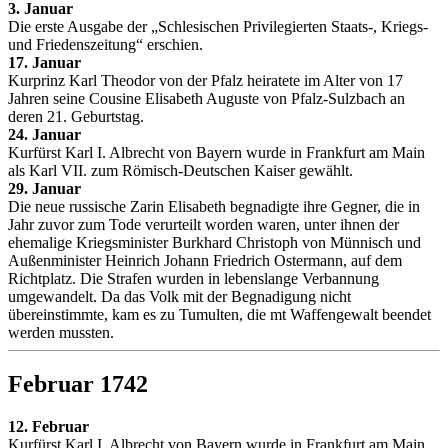
3. Januar
Die erste Ausgabe der „Schlesischen Privilegierten Staats-, Kriegs-
und Friedenszeitung“ erschien.
17. Januar
Kurprinz Karl Theodor von der Pfalz heiratete im Alter von 17
Jahren seine Cousine Elisabeth Auguste von Pfalz-Sulzbach an
deren 21. Geburtstag.
24. Januar
Kurfürst Karl I. Albrecht von Bayern wurde in Frankfurt am Main
als Karl VII. zum Römisch-Deutschen Kaiser gewählt.
29. Januar
Die neue russische Zarin Elisabeth begnadigte ihre Gegner, die in
Jahr zuvor zum Tode verurteilt worden waren, unter ihnen der
ehemalige Kriegsminister Burkhard Christoph von Münnisch und
Außenminister Heinrich Johann Friedrich Ostermann, auf dem
Richtplatz. Die Strafen wurden in lebenslange Verbannung
umgewandelt. Da das Volk mit der Begnadigung nicht
übereinstimmte, kam es zu Tumulten, die mt Waffengewalt beendet
werden mussten.
Februar 1742
12. Februar
Kurfürst Karl I. Albrecht von Bayern wurde in Frankfurt am Main