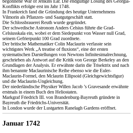
begonnene War of Jenkins Ear. Die endgültige Lösung des Georgia-
Konflikts erfolgte erst im Jahr 1748.
In Frankreich fand die Gründung des heutige Unternehmens
Vilmorin als Pflanzen- und Saatgutgeschäft statt.
Die Schlossbrauerei Reuth wurde gegründet.
Der schwedische Astronom Anders Celsius führte die Grad-
Celsiusskala ein, wobei er dem Siedepunkt von Wasser null Grad,
seinem Gefrierpunkt 100 Grad zuordnete.
Der britische Mathematiker Colin Maclaurin verfasste sein
wichtigstes Werk „A treatise of fluxions“, eine der ersten
systematischen Darstellungen von Newtons Infinitesimalrechnung,
geschrieben als Antwort auf die Kritik von George Berkeley an den
Grundlagen der Analysis. Er erwähnte darin die Trisektrix und nach
ihm benannte Maclaurinische Reihe ebenso wie die Euler-
Maclaurin-Formel, den Mclaurin Ellipsoid (Gleichgewichtsfigur)
und die Maclaurin-Ungleichung.
Der niederländische Physiker Willen Jacob ’s Gravesande erwähnte
erstmals in einem Buch den Heliostaten.
Markgraf Friedrich III. von Brandenburg-Bayreuth gründete in
Bayreuth die Friedrichs-Universität.
In London wurde der Lustgarten Ranelagh Gardens eröffnet.
Januar 1742