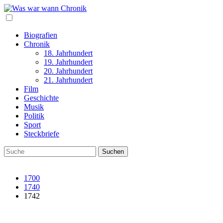
Biografien
Chronik
18. Jahrhundert
19. Jahrhundert
20. Jahrhundert
21. Jahrhundert
Film
Geschichte
Musik
Politik
Sport
Steckbriefe
1700
1740
1742