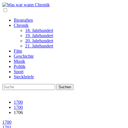
Biografien
Chronik
18. Jahrhundert
19. Jahrhundert
20. Jahrhundert
21. Jahrhundert
Film
Geschichte
Musik
Politik
Sport
Steckbriefe
1700
1700
1706
1700
1701