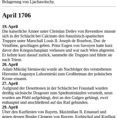
Belagerung von Ljachawitschy.
April 1706
19. April
Die kaiserliche Armee unter Christian Detlev von Reventlow musste
sich in der Schlacht bei Calcinato den französisch-spanischen
Truppen unter Marschall Louis II. Joseph de Bourbon, Duc de
Vendôme, geschlagen geben. Prinz Eugen von Savoyen hatte kurz
davor den Kriegsschauplatz verlassen und war nach Wien abgereist.
Er kehrte kurz darauf zurück, sammelte die Truppen und führte sie
nach Trient.
20. April
Adam Mikolaj Sieniawski wurde als Nachfolger des verstorbenen
Hieronim Augustyn Lubormirski zum Großhetman der polnischen
Krone ernannt.
27. April
Aufgrund der Desertionen in der Schlacht bei Fraustadt wurden
dreißig sächsische Dragoner zum Spießrutenlaufen verurteilt, neun
wurden am Pfahl aufgehängt, drei an den Galgen gehängt, zwei
enthauptet und anschließend auf das Rad gebunden.
29. April
Über den Kurfürsten von Bayern, Maximilian II. Emanuel und
gegen dessen Bruder Clemens von Bayern, Erzbischof und Kurfürst