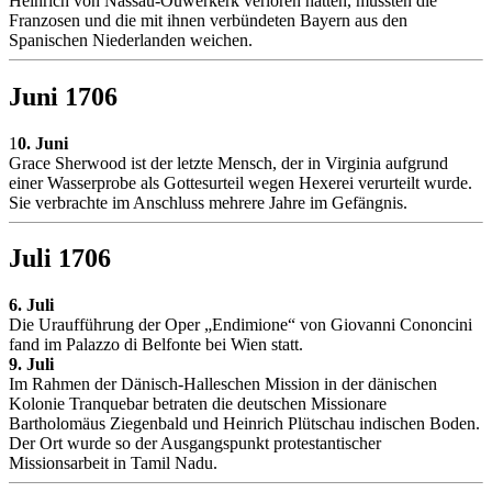
Heinrich von Nassau-Ouwerkerk verloren hatten, mussten die
Franzosen und die mit ihnen verbündeten Bayern aus den
Spanischen Niederlanden weichen.
Juni 1706
1
0. Juni
Grace Sherwood ist der letzte Mensch, der in Virginia aufgrund
einer Wasserprobe als Gottesurteil wegen Hexerei verurteilt wurde.
Sie verbrachte im Anschluss mehrere Jahre im Gefängnis.
Juli 1706
6. Juli
Die Uraufführung der Oper „Endimione“ von Giovanni Cononcini
fand im Palazzo di Belfonte bei Wien statt.
9. Juli
Im Rahmen der Dänisch-Halleschen Mission in der dänischen
Kolonie Tranquebar betraten die deutschen Missionare
Bartholomäus Ziegenbald und Heinrich Plütschau indischen Boden.
Der Ort wurde so der Ausgangspunkt protestantischer
Missionsarbeit in Tamil Nadu.