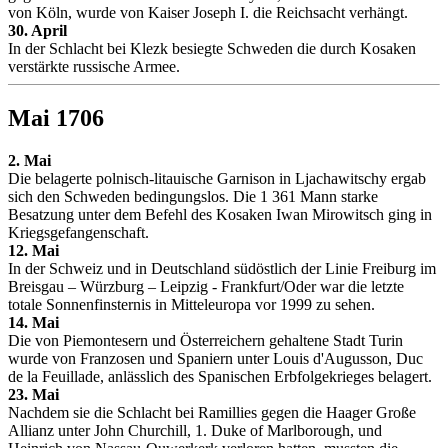
von Köln, wurde von Kaiser Joseph I. die Reichsacht verhängt.
30. April
In der Schlacht bei Klezk besiegte Schweden die durch Kosaken
verstärkte russische Armee.
Mai 1706
2. Mai
Die belagerte polnisch-litauische Garnison in Ljachawitschy ergab
sich den Schweden bedingungslos. Die 1 361 Mann starke
Besatzung unter dem Befehl des Kosaken Iwan Mirowitsch ging in
Kriegsgefangenschaft.
12. Mai
In der Schweiz und in Deutschland südöstlich der Linie Freiburg im
Breisgau – Würzburg – Leipzig - Frankfurt/Oder war die letzte
totale Sonnenfinsternis in Mitteleuropa vor 1999 zu sehen.
14. Mai
Die von Piemontesern und Österreichern gehaltene Stadt Turin
wurde von Franzosen und Spaniern unter Louis d'Augusson, Duc
de la Feuillade, anlässlich des Spanischen Erbfolgekrieges belagert.
23. Mai
Nachdem sie die Schlacht bei Ramillies gegen die Haager Große
Allianz unter John Churchill, 1. Duke of Marlborough, und