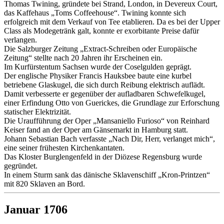
Thomas Twining, gründete bei Strand, London, in Devereux Court,
das Kaffehaus „Toms Coffeehouse“. Twining konnte sich
erfolgreich mit dem Verkauf von Tee etablieren. Da es bei der Upper
Class als Modegetränk galt, konnte er exorbitante Preise dafür
verlangen.
Die Salzburger Zeitung „Extract-Schreiben oder Europäische
Zeitung“ stellte nach 20 Jahren ihr Erscheinen ein.
Im Kurfürstentum Sachsen wurde der Coselgulden geprägt.
Der englische Physiker Francis Hauksbee baute eine kurbel
betriebene Glaskugel, die sich durch Reibung elektrisch auflädt.
Damit verbesserte er gegenüber der aufladbaren Schwefelkugel,
einer Erfindung Otto von Guerickes, die Grundlage zur Erforschung
statischer Elektrizität.
Die Uraufführung der Oper „Mansaniello Furioso“ von Reinhard
Keiser fand an der Oper am Gänsemarkt in Hamburg statt.
Johann Sebastian Bach verfasste „Nach Dir, Herr, verlanget mich“,
eine seiner frühesten Kirchenkantaten.
Das Kloster Burglengenfeld in der Diözese Regensburg wurde
gegründet.
In einem Sturm sank das dänische Sklavenschiff „Kron-Printzen“
mit 820 Sklaven an Bord.
Januar 1706