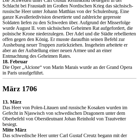
Die Schweden unter Carl Gustaf Rehnskiöld besiegten in der
Schlacht bei Fraustadt im Großen Nordischen Krieg das sächsisch-
russische Heer unter Johann Matthias von der Schulenburg. Eine
ganze Kavalleriedivision desertierte und zahlreiche gepresste
Soldaten liefen zu den Schweden über. Aufgrund der Misserfolge
wurde August II. vom sächsischen Geheimen Rat aufgefordert, die
polnische Krone niederzulegen. Der Adel und die Städte rebellierten
offen gegen den König. Er musste daraufhin seinen Befehl zur
Aushebung neuer Truppen zurückziehen. Insgeheim arbeitete er
aber an der Aufstellung einer neuen Armee und an einer
Entmachtung des Geheimen Rates.
18. Februar
Die Oper „Alcione“ von Marin Marais wurde an der Grand Opera
in Paris uraufgeführt.
März 1706
13. März
Das Heer von Polen-Litauen und russische Kosaken wurden im
Gefecht in Njaswisch von schwedischen Dragonern unter dem
Oberbefehl von Oberstleutnant Johan Reinhold von Trautvetter
besiegt.
Mitte März
Das schwedische Heer unter Carl Gustaf Creutz begann mit der