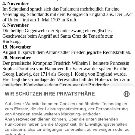
4. November
Im Schottland sprach sich das Parlament mehrheitlich für eine
Vereinigung Schottlands mit dem Königreich England aus. Der „Act
of Union“ trat am 1. Mai 1707 in Kraft.
6. November
Die heftige Gegenwehr der Spanier zwang ein englisches
Geschwader beim Angriff auf Santa Cruz de Tenerife zum
Rückzug.
19. November
August II. sprach dem Altranstädter Frieden jegliche Rechtskraft ab.
28. November
Der preußische Kronprinz Friedrich Wilhelm I. heiratete Prinzessin
Sophia-Dorothea von Hannover. Ihr Vater war der spätere Kurfürst
Georg Ludwig, der 1714 als Georg I. König von England wurde.
Hier liegt die Grundlage der Verwandtschaft der Hohenzollern zum
englischen Königshaus, denn Georg war der Bruder der
verstorbenen Sophie-Charlotte. Braut und Bräutigam waren damit
Vetter und Kusine.
Dezember 1706
1. Dezember
August II. traf sich mit Karl XII. von Schweden und musste
aufgrund dessen unnachgiebiger Haltung den Vertrag anerkennen.