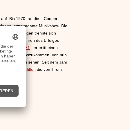
f. Bis 1970 trat die ,, Cooper
 eigene, extravagante Musikshow. Die
etlichen Erfolgen trennte sich
ere. Mit den Jahren des Erfolges
is zum Jahr
1981
- er erlitt einen
on seiner Sucht loszukommen. Von nun
rld“ war er zu sehen. Seit dem Jahr
wie z.B.
Paris Hilton
die von ihrem