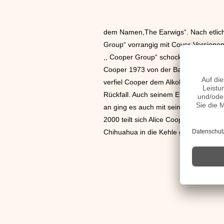
dem Namen,The Earwigs“. Nach etliche
Group“ vorrangig mit Cover-Versione
,, Cooper Group“ schockierte mit Blu
Cooper 1973 von der Band.
1974
ließ
verfiel Cooper dem Alkohol. Erst 197
Rückfall. Auch seinem Erfolg schadete
an ging es auch mit seiner Karriere wi
2000 teilt sich Alice Cooper mit sein
Chihuahua in die Kehle gebissen wird