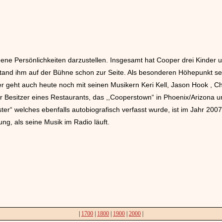
ne Persönlichkeiten darzustellen. Insgesamt hat Cooper drei Kinder und
 stand ihm auf der Bühne schon zur Seite. Als besonderen Höhepunkt s
r geht auch heute noch mit seinen Musikern Keri Kell, Jason Hook , C
er Besitzer eines Restaurants, das ,,Cooperstown“ in Phoenix/Arizona 
er“ welches ebenfalls autobiografisch verfasst wurde, ist im Jahr 2007
g, als seine Musik im Radio läuft.
|
1700
|
1800
|
1900
|
2000
|