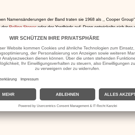
n Namensänderungen der Band traten sie 1968 als ,, Cooper Group“ au
n der
Rolling Stones
oder der Yardbirds auf. Dann entwickelte sich ihre
t, Schlangen, aufwändiger Schminke und extravaganten Kostümen. Nach 
 er seinen Namen offiziell in Cooper ändern und begann eine Solokarri
8 gelang es ihm von seiner Sucht loszukommen. Dies hielt jedoch nur b
 es dieses Mal. Mitte der
80er Jahre
schaffte er es ein für alle Mal v
eder bergauf. Erfolgreiche Alben folgten, sogar im
Kinofilm
,,Wayne’s Wo
er Tochter Calico die Bühne. Sie übernimmt verschieden groteske Rollen 
. Auch