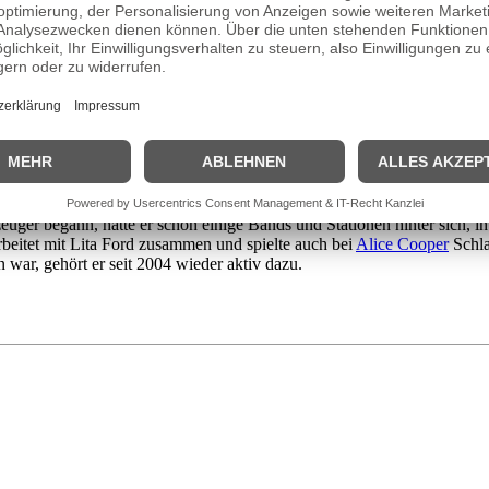
hio mit dem bürgerlichen Namen Eric Doyle Mensinger geboren wurde, 
Sohn sehr früh in der Band mitspielen. Zunächst brachte sich der Jung
 Vater dem Jungen ermöglicht hatte, war dessen Ehrgeiz groß und ebens
 der junge Singer sich einen Nebenverdienst bei „King Musical Instrum
Sohn auf, Eric Singer begann eigene Wege zu gehen. Nachdem Singer s
 Opera“, eine Band, zu der dann David Lewin als Keyboarder und Bil
it einigen Achtungserfolgen konnte die Band einen Plattenvertrag absc
gzeuger begann, hatte er schon einige Bands und Stationen hinter sich,
beitet mit Lita Ford zusammen und spielte auch bei
Alice Cooper
Schla
war, gehört er seit 2004 wieder aktiv dazu.