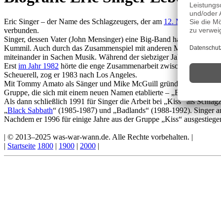
Eric Singer – der Name des Schlagzeugers, der am
12. Mai 1958
in O
verbunden.
Singer, dessen Vater (John Mensinger) eine Big-Band hatte, ließ den 
Kummil. Auch durch das Zusammenspiel mit anderen Musikern, das der
miteinander in Sachen Musik. Während der siebziger Jahre verschaffte
Erst
im Jahr 1982
hörte die enge Zusammenarbeit zwischen Vater und 
Scheuerell, zog er 1983 nach Los Angeles.
Mit Tommy Amato als Sänger und Mike McGuill gründete Singer „Pop
Gruppe, die sich mit einem neuen Namen etablierte – „Beau Coup“. M
Als dann schließlich 1991 für Singer die Arbeit bei „Kiss“ als Schla
„
Black Sabbath
“ (1985-1987) und „Badlands“ (1988-1992). Singer ar
Nachdem er 1996 für einige Jahre aus der Gruppe „Kiss“ ausgestiegen 
| © 2013–2025 was-war-wann.de. Alle Rechte vorbehalten. |
|
Startseite
1800
|
1900
|
2000
|