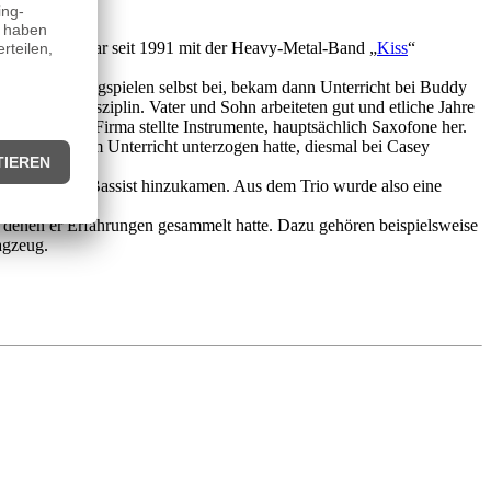
ist untrennbar seit 1991 mit der Heavy-Metal-Band „
Kiss
“
e das Schlagzeugspielen selbst bei, bekam dann Unterricht bei Buddy
o seine Disziplin. Vater und Sohn arbeiteten gut und etliche Jahre
ents“. Diese Firma stellte Instrumente, hauptsächlich Saxofone her.
ich weiterem Unterricht unterzogen hatte, diesmal bei Casey
l March als Bassist hinzukamen. Aus dem Trio wurde also eine
hließen.
 in denen er Erfahrungen gesammelt hatte. Dazu gehören beispielsweise
gzeug.