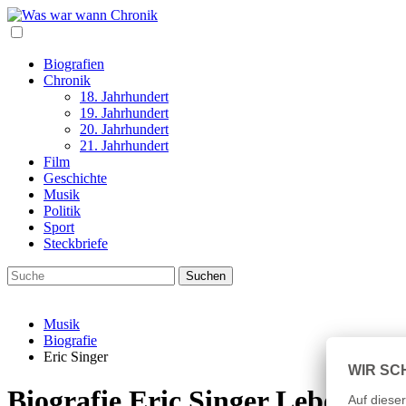
Biografien
Chronik
18. Jahrhundert
19. Jahrhundert
20. Jahrhundert
21. Jahrhundert
Film
Geschichte
Musik
Politik
Sport
Steckbriefe
Musik
Biografie
Eric Singer
Biografie Eric Singer Lebenslau