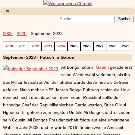
2000
2020
September 2023
2020
2021
2022
2023
2024
2025
2026
2027
2028
2029
September 2023 - Putsch in Gabun
Ali Bongo hatte in
Gabun
gerade erst
seine Wiederwahl verkündet, als ihn
das Militär festsetzte. Auf der Straße wurde die Armee als Befreier
gefeiert. Nach mehr als 55 Jahren Bongo Führung schien die Linie
dennoch nicht durchbrochen, denn neuer Präsident sollte der
bisherige Chef der Republikanischen Garde werden, Brice Oligui
Nguema. Er gehörte zum engsten Umfeld Ali Bongos und ist zudem
sein Cousin. Ali Bongos Präsidentschaft folgte auf eine umstrittene
Wahl im Jahr 2009, und er wurde 2016 für eine zweite Amtszeit
wiedergewählt, trotz Vorwürfen von Wahlbetrug und Protesten.