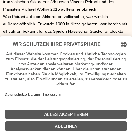
französischen Akkordeon-Virtuosen Vincent Peirani und des
Pianisten Michael Wollny 2015 äußerst erfolgreich.
Was Peirani auf dem Akkordeon vollbrachte, war wirklich
außergewöhnlich. Er wurde 1980 in Nizza geboren, war bereits mit
elf Jahren bekannt für das Spielen klassischer Stücke, entdeckte
mit sechzehn Jahren die Liebe zum Jazz und studierte Jazzmusik
in
Paris
.
Durch seine Interpretationen verschiedener Jazz-Klassiker auf dem
schon fast aus der Mode gekommenen Instrument erreichte er
neues Interesse für diese Richtung. Aber Peirani, ganz modern,
interpretierte nicht nur Klassik und Jazz, sondern auch Rock- und
Metal-Versionen.
Gitarrentechnisch genial meldete sich 2015 auch Altmeister Pat
Metheny wieder und wurde als bester Jazz-Gitarrist des Jahres
ausgezeichnet.
<<
Musikjahr 2014
|
Musikjahr 2016
>>