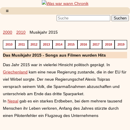
2000
2010
Musikjahr 2015
2010
2011
2012
2013
2014
2015
2016
2017
2018
2019
Das Musikjahr 2015 - Songs aus Filmen wurden Hits
Das Jahr 2015 war in vielerlei Hinsicht politisch geprägt. In
Griechenland
kam eine neue Regierung zustande, die in der EU für
viel Wirbel sorgte. Der neue Regierungschef Alexis Tsipras
versprach seinem Volk, die Sparmaßnahmen abzuschaffen und
unterschrieb am Ende das dritte Sparparket.
In
Nepal
gab es ein starkes Erdbeben, bei dem mehrere tausend
Menschen ihr Leben verloren, Anfang des Jahres stürzte durch
einen Pilotenfehler ein Flugzeug des Unternehmens