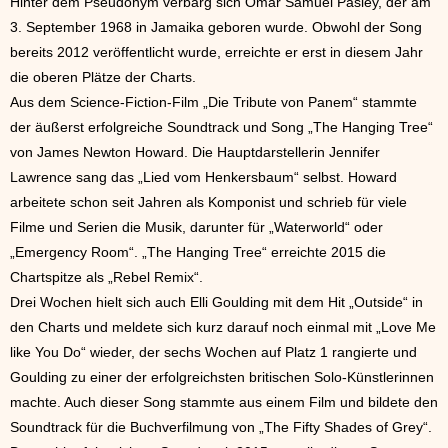
Hinter dem Pseudonym verbarg sich Omar Samuel Pasley, der am
3. September 1968 in Jamaika geboren wurde. Obwohl der Song
bereits 2012 veröffentlicht wurde, erreichte er erst in diesem Jahr
die oberen Plätze der Charts.
Aus dem Science-Fiction-Film „Die Tribute von Panem“ stammte
der äußerst erfolgreiche Soundtrack und Song „The Hanging Tree“
von James Newton Howard. Die Hauptdarstellerin Jennifer
Lawrence sang das „Lied vom Henkersbaum“ selbst. Howard
arbeitete schon seit Jahren als Komponist und schrieb für viele
Filme und Serien die Musik, darunter für „Waterworld“ oder
„Emergency Room“. „The Hanging Tree“ erreichte 2015 die
Chartspitze als „Rebel Remix“.
Drei Wochen hielt sich auch Elli Goulding mit dem Hit „Outside“ in
den Charts und meldete sich kurz darauf noch einmal mit „Love Me
like You Do“ wieder, der sechs Wochen auf Platz 1 rangierte und
Goulding zu einer der erfolgreichsten britischen Solo-Künstlerinnen
machte. Auch dieser Song stammte aus einem Film und bildete den
Soundtrack für die Buchverfilmung von „The Fifty Shades of Grey“.