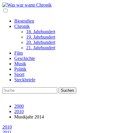
Biografien
Chronik
18. Jahrhundert
19. Jahrhundert
20. Jahrhundert
21. Jahrhundert
Film
Geschichte
Musik
Politik
Sport
Steckbriefe
2000
2010
Musikjahr 2014
2010
2011