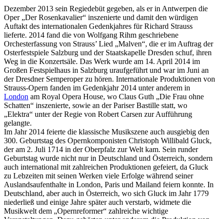
Dezember 2013 sein Regiedebüt gegeben, als er in Antwerpen die
Oper „Der Rosenkavalier“ inszenierte und damit den würdigen
Auftakt des internationalen Gedenkjahres für Richard Strauss
lieferte. 2014 fand die von Wolfgang Rihm geschriebene
Orchesterfassung von Strauss’ Lied „Malven“, die er im Auftrag der
Osterfestspiele Salzburg und der Staatskapelle Dresden schuf, ihren
Weg in die Konzertsäle. Das Werk wurde am 14. April 2014 im
Großen Festspielhaus in Salzburg uraufgeführt und war im Juni an
der Dresdner Semperoper zu hören. Internationale Produktionen von
Strauss-Opern fanden im Gedenkjahr 2014 unter anderem in
London
am Royal Opera House, wo Claus Guth „Die Frau ohne
Schatten“ inszenierte, sowie an der Pariser Bastille statt, wo
„Elektra“ unter der Regie von Robert Carsen zur Aufführung
gelangte.
Im Jahr 2014 feierte die klassische Musikszene auch ausgiebig den
300. Geburtstag des Opernkomponisten Christoph Willibald Gluck,
der am 2. Juli 1714 in der Oberpfalz zur Welt kam. Sein runder
Geburtstag wurde nicht nur in Deutschland und Österreich, sondern
auch international mit zahlreichen Produktionen gefeiert, da Gluck
zu Lebzeiten mit seinen Werken viele Erfolge während seiner
Auslandsaufenthalte in London, Paris und Mailand feiern konnte. In
Deutschland, aber auch in Österreich, wo sich Gluck im Jahr 1779
niederließ und einige Jahre später auch verstarb, widmete die
Musikwelt dem „Opernreformer“ zahlreiche wichtige