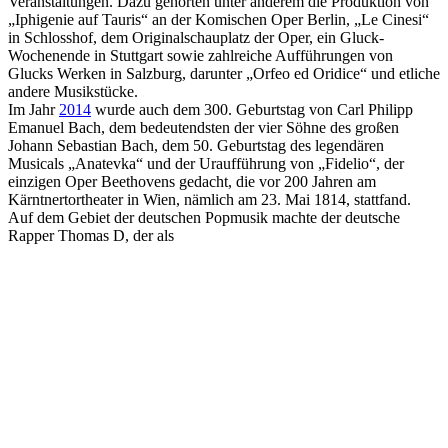
Veranstaltungen. Dazu gehörten unter anderem die Produktion von
„Iphigenie auf Tauris“ an der Komischen Oper Berlin, „Le Cinesi“
in Schlosshof, dem Originalschauplatz der Oper, ein Gluck-
Wochenende in Stuttgart sowie zahlreiche Aufführungen von
Glucks Werken in Salzburg, darunter „Orfeo ed Oridice“ und etliche
andere Musikstücke.
Im Jahr
2014
wurde auch dem 300. Geburtstag von Carl Philipp
Emanuel Bach, dem bedeutendsten der vier Söhne des großen
Johann Sebastian Bach, dem 50. Geburtstag des legendären
Musicals „Anatevka“ und der Uraufführung von „Fidelio“, der
einzigen Oper Beethovens gedacht, die vor 200 Jahren am
Kärntnertortheater in Wien, nämlich am 23. Mai 1814, stattfand.
Auf dem Gebiet der deutschen Popmusik machte der deutsche
Rapper Thomas D, der als