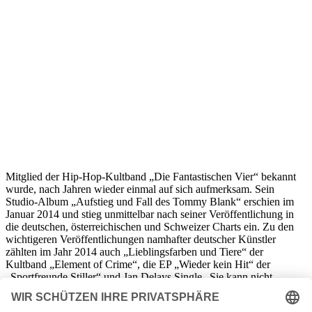
Mitglied der Hip-Hop-Kultband „Die Fantastischen Vier“ bekannt
wurde, nach Jahren wieder einmal auf sich aufmerksam. Sein
Studio-Album „Aufstieg und Fall des Tommy Blank“ erschien im
Januar 2014 und stieg unmittelbar nach seiner Veröffentlichung in
die deutschen, österreichischen und Schweizer Charts ein. Zu den
wichtigeren Veröffentlichungen namhafter deutscher Künstler
zählten im Jahr 2014 auch „Lieblingsfarben und Tiere“ der
Kultband „Element of Crime“, die EP „Wieder kein Hit“ der
„Sportfreunde Stiller“ und Jan Delays Single „Sie kann nicht
tanzen.“
Die aus Los Angeles stammende Frauen-Rockband „Warpaint“