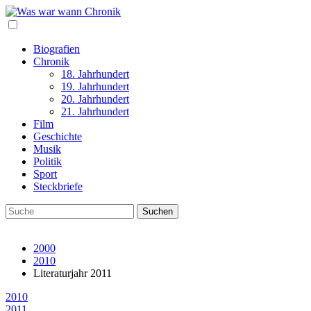
Biografien
Chronik
18. Jahrhundert
19. Jahrhundert
20. Jahrhundert
21. Jahrhundert
Film
Geschichte
Musik
Politik
Sport
Steckbriefe
2000
2010
Literaturjahr 2011
2010
2011