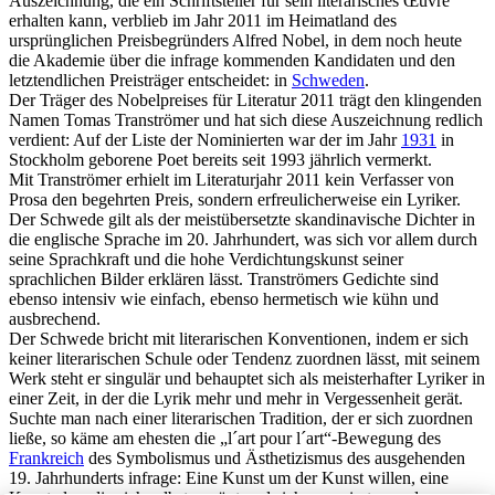
Auszeichnung, die ein Schriftsteller für sein literarisches Œuvre
erhalten kann, verblieb im Jahr 2011 im Heimatland des
ursprünglichen Preisbegründers Alfred Nobel, in dem noch heute
die Akademie über die infrage kommenden Kandidaten und den
letztendlichen Preisträger entscheidet: in
Schweden
.
Der Träger des Nobelpreises für Literatur 2011 trägt den klingenden
Namen Tomas Tranströmer und hat sich diese Auszeichnung redlich
verdient: Auf der Liste der Nominierten war der im Jahr
1931
in
Stockholm geborene Poet bereits seit 1993 jährlich vermerkt.
Mit Tranströmer erhielt im Literaturjahr 2011 kein Verfasser von
Prosa den begehrten Preis, sondern erfreulicherweise ein Lyriker.
Der Schwede gilt als der meistübersetzte skandinavische Dichter in
die englische Sprache im 20. Jahrhundert, was sich vor allem durch
seine Sprachkraft und die hohe Verdichtungskunst seiner
sprachlichen Bilder erklären lässt. Tranströmers Gedichte sind
ebenso intensiv wie einfach, ebenso hermetisch wie kühn und
ausbrechend.
Der Schwede bricht mit literarischen Konventionen, indem er sich
keiner literarischen Schule oder Tendenz zuordnen lässt, mit seinem
Werk steht er singulär und behauptet sich als meisterhafter Lyriker in
einer Zeit, in der die Lyrik mehr und mehr in Vergessenheit gerät.
Suchte man nach einer literarischen Tradition, der er sich zuordnen
ließe, so käme am ehesten die „l´art pour l´art“-Bewegung des
Frankreich
des Symbolismus und Ästhetizismus des ausgehenden
19. Jahrhunderts infrage: Eine Kunst um der Kunst willen, eine