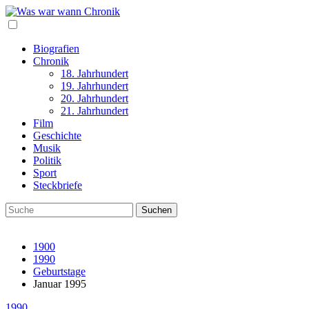
Biografien
Chronik
18. Jahrhundert
19. Jahrhundert
20. Jahrhundert
21. Jahrhundert
Film
Geschichte
Musik
Politik
Sport
Steckbriefe
1900
1990
Geburtstage
Januar 1995
1990