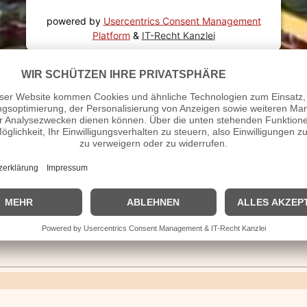
powered by
Usercentrics Consent Management
Platform
&
IT-Recht Kanzlei
 Jahr 1986?
he von Tschernobyl
tastrophe
n jüngster Schwergewichtsweltmeister
gsgeld und der Erziehungsurlaub eingeführt
afe an Schulen ab