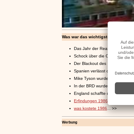
Was war das wichtigste im
Das Jahr der Reaktorkatastrop
Schock über die Challenger-Ka
Der Blackout des Helmut Kohls
Spanien verlässt die NATO.
Mike Tyson wurde mit 20 Jahre
In der BRD wurde das Erziehun
England schaffte die Prügelstr
Erfindungen 1986
>>
was kostete 1986
... >>
Werbung