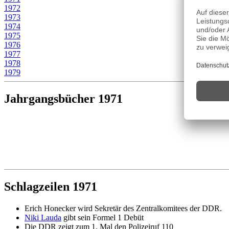
1972
1973
1974
1975
1976
1977
1978
1979
Jahrgangsbücher 1971
Schlagzeilen 1971
Erich Honecker wird Sekretär des Zentralkomitees der DDR.
Niki Lauda
gibt sein Formel 1 Debüt
Die DDR zeigt zum 1. Mal den Polizeiruf 110