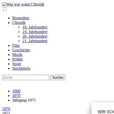
Biografien
Chronik
18. Jahrhundert
19. Jahrhundert
20. Jahrhundert
21. Jahrhundert
Film
Geschichte
Musik
Politik
Sport
Steckbriefe
1900
1970
Jahrgang 1971
1970
1971