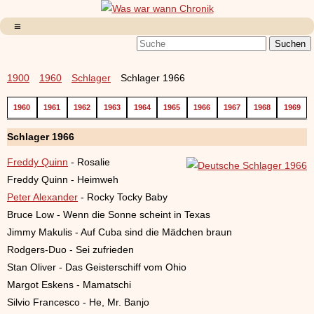
1900
1960
Schlager
Schlager 1966
1960
1961
1962
1963
1964
1965
1966
1967
1968
1969
Schlager 1966
Freddy Quinn
- Rosalie
Freddy Quinn - Heimweh
Peter Alexander
- Rocky Tocky Baby
Bruce Low - Wenn die Sonne scheint in Texas
Jimmy Makulis - Auf Cuba sind die Mädchen braun
Rodgers-Duo - Sei zufrieden
Stan Oliver - Das Geisterschiff vom Ohio
Margot Eskens - Mamatschi
Silvio Francesco - He, Mr. Banjo